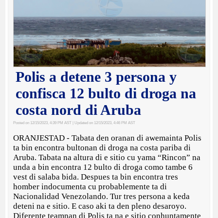
Polis a detene 3 persona y
confisca 12 bulto di droga na
costa nord di Aruba
Posted on 12/15/2023, 4:39 PM AST
| Updated on 12/15/2023, 4:46 PM AST
ORANJESTAD - Tabata den oranan di awemainta Polis
ta bin encontra bultonan di droga na costa pariba di
Aruba. Tabata na altura di e sitio cu yama “Rincon” na
unda a bin encontra 12 bulto di droga como tambe 6
vest di salaba bida. Despues ta bin encontra tres
homber indocumenta cu probablemente ta di
Nacionalidad Venezolando. Tur tres persona a keda
deteni na e sitio. E caso aki ta den pleno desaroyo.
Diferente teamnan di Polis ta na e sitio conhuntamente