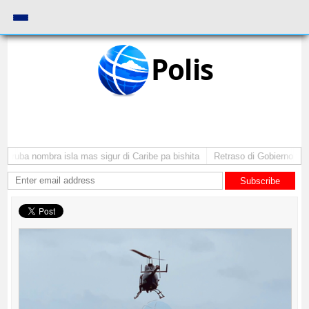
Polis
 Aruba nombra isla mas sigur di Caribe pa bishita
Retraso di Gobierno ta po
Subscribe