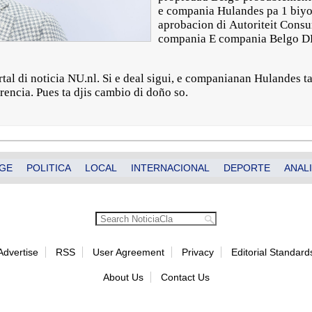
e compania Hulandes pa 1 biyon
aprobacion di Autoriteit Cons
compania E compania Belgo DP
tal di noticia NU.nl. Si e deal sigui, e companianan Hulandes 
rencia. Pues ta djis cambio di doño so.
GE
POLITICA
LOCAL
INTERNACIONAL
DEPORTE
ANALI
Advertise
RSS
User Agreement
Privacy
Editorial Standard
About Us
Contact Us