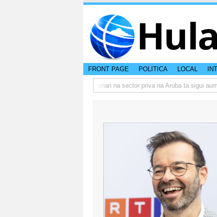
Hul
FRONT PAGE
POLITICA
LOCAL
IN
umbo actual di Aruba?
Prestamonan na sector priva na Aruba ta sigui aume