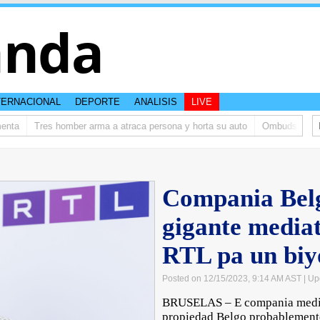
anda
TERNACIONAL
DEPORTE
ANALISIS
LIVE
nta
Tres homber arma a atraca persona y horta su auto
Ombudsman ta b
Compania Bel
gigante media
RTL pa un biy
Posted on 12/15/2023, 9:14 AM AST
| Up
BRUSELAS – E compania media
propiedad Belgo probablemente