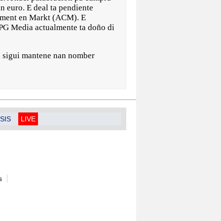
 euro. E deal ta pendiente
ument en Markt (ACM). E
G Media actualmente ta doño di
ta sigui mantene nan nomber
SIS
LIVE
s