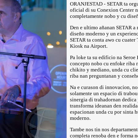
ORANJESTAD - SETAR ta orguy
oficial di su Conexion Center 
completamente nobo y cu dis
Den e ultimo añanan SETAR a 
diseño moderno y un experienci
SETAR ta conta awo cu cuater T
Kiosk na Airport.
Pa loke ta su edificio na Sero
concepto nobo cu enfoke riba 
chikito y mediano, unda cu cli
riba nan preguntanan y conseh
Na e curason di innovacion, no
solamente un espacio di trabou
sinergia di trahadornan dedica 
transforma ideanan den realida
espacionan unda cu por sinta 
moderno.
Tambe nos tin nos departament
completa renoba den e forma no