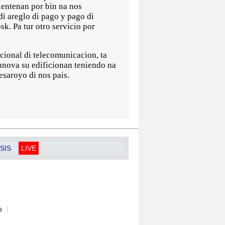
ientenan por bin na nos
di areglo di pago y pago di
sk. Pa tur otro servicio por
onal di telecomunicacion, ta
innova su edificionan teniendo na
saroyo di nos pais.
SIS
LIVE
s