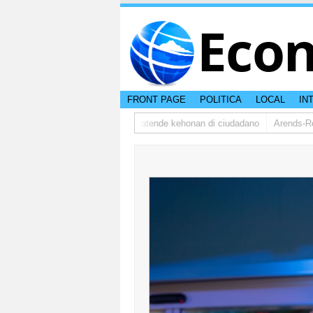
Eco
FRONT PAGE
POLITICA
LOCAL
IN
sman ta bishita barionan pa atende kehonan di ciudadano
Arends-Reyes(A