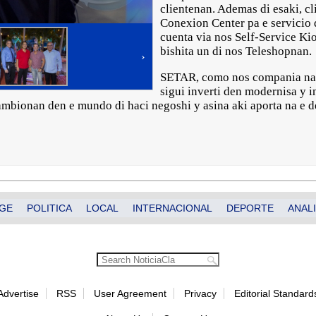
clientenan. Ademas di esaki, cl
Conexion Center pa e servicio 
cuenta via nos Self-Service Kio
bishita un di nos Teleshopnan.
›
SETAR, como nos compania naci
sigui inverti den modernisa y 
bionan den e mundo di haci negoshi y asina aki aporta na e de
GE
POLITICA
LOCAL
INTERNACIONAL
DEPORTE
ANALI
Advertise
RSS
User Agreement
Privacy
Editorial Standard