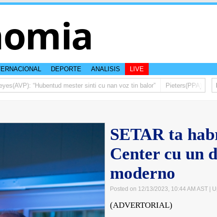
nomia
TERNACIONAL
DEPORTE
ANALISIS
LIVE
VP): “Hubentud mester sinti cu nan voz tin balor”
Pieters(PPA): Mas di u
SETAR ta habr
Center cu un d
moderno
Posted on 12/13/2023, 10:44 AM AST
| U
(ADVERTORIAL)