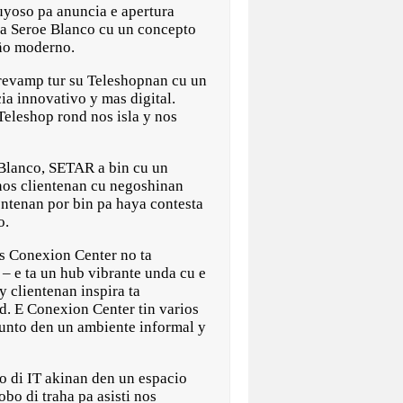
oso pa anuncia e apertura
na Seroe Blanco cu un concepto
eño moderno.
revamp tur su Teleshopnan cu un
a innovativo y mas digital.
eleshop rond nos isla y nos
e Blanco, SETAR a bin cu un
nos clientenan cu negoshinan
entenan por bin pa haya contesta
o.
s Conexion Center no ta
 – e ta un hub vibrante unda cu e
y clientenan inspira ta
d. E Conexion Center tin varios
hunto den un ambiente informal y
o di IT akinan den un espacio
bo di traha pa asisti nos