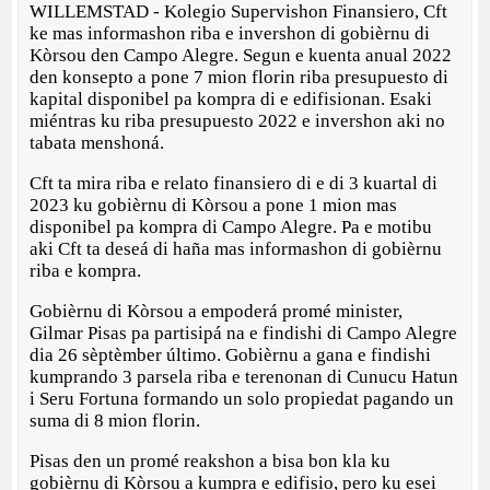
WILLEMSTAD - Kolegio Supervishon Finansiero, Cft
ke mas informashon riba e invershon di gobièrnu di
Kòrsou den Campo Alegre. Segun e kuenta anual 2022
den konsepto a pone 7 mion florin riba presupuesto di
kapital disponibel pa kompra di e edifisionan. Esaki
miéntras ku riba presupuesto 2022 e invershon aki no
tabata menshoná.
Cft ta mira riba e relato finansiero di e di 3 kuartal di
2023 ku gobièrnu di Kòrsou a pone 1 mion mas
disponibel pa kompra di Campo Alegre. Pa e motibu
aki Cft ta deseá di haña mas informashon di gobièrnu
riba e kompra.
Gobièrnu di Kòrsou a empoderá promé minister,
Gilmar Pisas pa partisipá na e findishi di Campo Alegre
dia 26 sèptèmber último. Gobièrnu a gana e findishi
kumprando 3 parsela riba e terenonan di Cunucu Hatun
i Seru Fortuna formando un solo propiedat pagando un
suma di 8 mion florin.
Pisas den un promé reakshon a bisa bon kla ku
gobièrnu di Kòrsou a kumpra e edifisio, pero ku esei