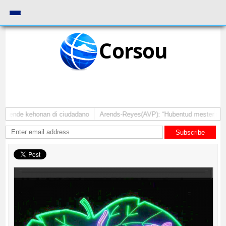
Corsou
tende kehonan di ciudadano
Arends-Reyes(AVP): “Hubentud mester sinti cu
Subscribe