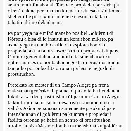
sentro multifunshonal. Tambe e propiedat por sirbi pa
ofresé dak na personanan ku mester di esaki i/òf komo
shèlter òf e por sigui mantené e mesun meta ku e
tabatin último dékadanan;
Pa por yega na e mihó maneho posibel Gobièrnu di
Kòrsou a bisa di lo instituí un komishon miksto, pa
asina yega na e mihó estilo di eksplotashon di e
propiedat aki ku a bira awor parti di propiedat di pais.
Opinion general den komunidat ta sinembargo ku
gobièrnu mes no por ta den negoshi di prostitushon ni
tampoko por ta fasilitá otronan pa hasi e negoshi di
prostitushon.
Preteksto ku mester di un Campo Alegre pa frena
malesanan genériko di plama òf pa evitá ku hendenan
lokal ta kai den prostitushon òf pasobra Campo Alegre
ta kontribuí na turismo i desaroyo ekonómiko no ta
válido. Asina personanan sumamente preokupá pa e
intenshonnan di gobièrnu pa kumpra e propiedat i
fasilitá otronan pa habri un sentro di prostitushon
atrobe, ta bisa.Mas motibu ku ta menshoná ku gobièrnu