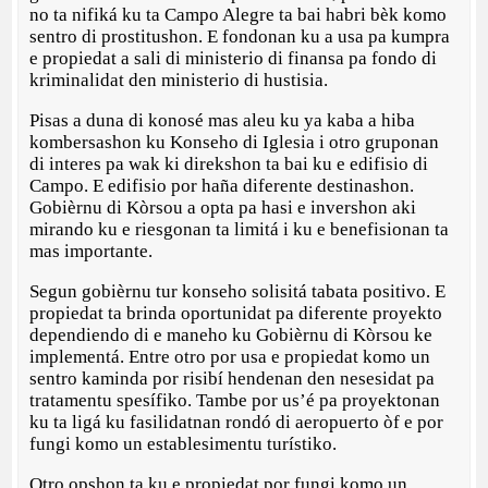
no ta nifiká ku ta Campo Alegre ta bai habri bèk komo
sentro di prostitushon. E fondonan ku a usa pa kumpra
e propiedat a sali di ministerio di finansa pa fondo di
kriminalidat den ministerio di hustisia.
Pisas a duna di konosé mas aleu ku ya kaba a hiba
kombersashon ku Konseho di Iglesia i otro gruponan
di interes pa wak ki direkshon ta bai ku e edifisio di
Campo. E edifisio por haña diferente destinashon.
Gobièrnu di Kòrsou a opta pa hasi e invershon aki
mirando ku e riesgonan ta limitá i ku e benefisionan ta
mas importante.
Segun gobièrnu tur konseho solisitá tabata positivo. E
propiedat ta brinda oportunidat pa diferente proyekto
dependiendo di e maneho ku Gobièrnu di Kòrsou ke
implementá. Entre otro por usa e propiedat komo un
sentro kaminda por risibí hendenan den nesesidat pa
tratamentu spesífiko. Tambe por us’é pa proyektonan
ku ta ligá ku fasilidatnan rondó di aeropuerto òf e por
fungi komo un establesimentu turístiko.
Otro opshon ta ku e propiedat por fungi komo un