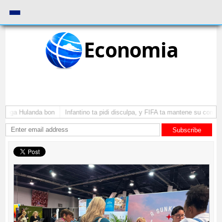
Economia
 yega Hulanda bon
Infantino ta pidi disculpa, y FIFA ta mantene su como pr
Subscribe