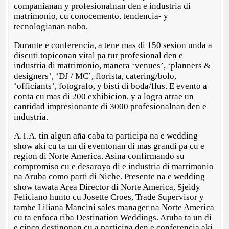
companianan y profesionalnan den e industria di
matrimonio, cu conocemento, tendencia- y
tecnologianan nobo.
Durante e conferencia, a tene mas di 150 sesion unda a
discuti topiconan vital pa tur profesional den e
industria di matrimonio, manera ‘venues’, ‘planners &
designers’, ‘DJ / MC’, florista, catering/bolo,
‘officiants’, fotografo, y bisti di boda/flus. E evento a
conta cu mas di 200 exhibicion, y a logra atrae un
cantidad impresionante di 3000 profesionalnan den e
industria.
A.T.A. tin algun aña caba ta participa na e wedding
show aki cu ta un di eventonan di mas grandi pa cu e
region di Norte America. Asina confirmando su
compromiso cu e desaroyo di e industria di matrimonio
na Aruba como parti di Niche. Presente na e wedding
show tawata Area Director di Norte America, Sjeidy
Feliciano hunto cu Josette Croes, Trade Supervisor y
tambe Liliana Mancini sales manager na Norte America
cu ta enfoca riba Destination Weddings. Aruba ta un di
e cinco destinonan cu a participa den e conferencia aki,