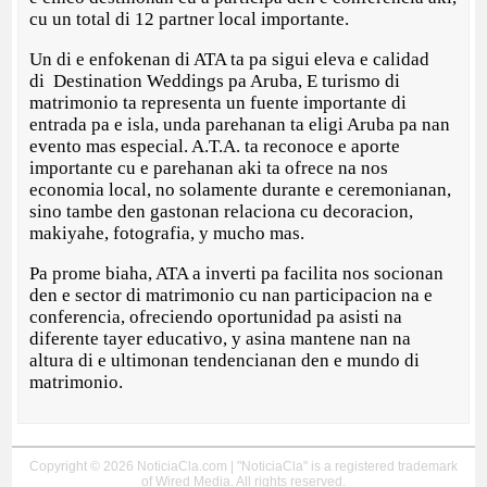
cu un total di 12 partner local importante.
Un di e enfokenan di ATA ta pa sigui eleva e calidad
di Destination Weddings pa Aruba, E turismo di
matrimonio ta representa un fuente importante di
entrada pa e isla, unda parehanan ta eligi Aruba pa nan
evento mas especial. A.T.A. ta reconoce e aporte
importante cu e parehanan aki ta ofrece na nos
economia local, no solamente durante e ceremonianan,
sino tambe den gastonan relaciona cu decoracion,
makiyahe, fotografia, y mucho mas.
Pa prome biaha, ATA a inverti pa facilita nos socionan
den e sector di matrimonio cu nan participacion na e
conferencia, ofreciendo oportunidad pa asisti na
diferente tayer educativo, y asina mantene nan na
altura di e ultimonan tendencianan den e mundo di
matrimonio.
Copyright © 2026 NoticiaCla.com | "NoticiaCla" is a registered trademark
of Wired Media. All rights reserved.