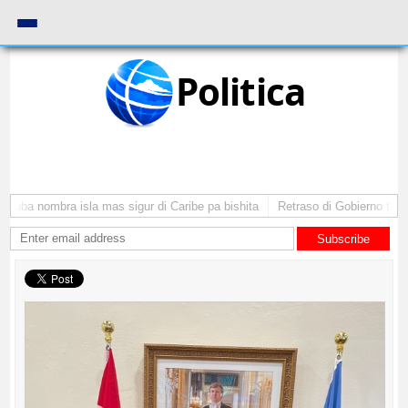
Politica
ruba nombra isla mas sigur di Caribe pa bishita
Retraso di Gobierno ta pon
Subscribe