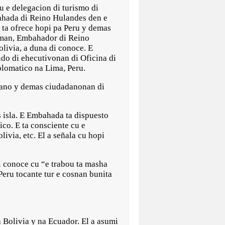
 e delegacion di turismo di
ahada di Reino Hulandes den e
 ta ofrece hopi pa Peru y demas
fman, Embahador di Reino
livia, a duna di conoce. E
ndo di ehecutivonan di Oficina di
plomatico na Lima, Peru.
ruano y demas ciudadanonan di
 isla. E Embahada ta dispuesto
co. E ta consciente cu e
ivia, etc. El a señala cu hopi
 conoce cu “e trabou ta masha
Peru tocante tur e cosnan bunita
Bolivia y na Ecuador. El a asumi