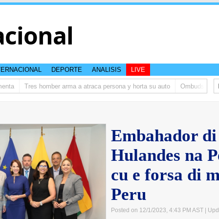
acional
TERNACIONAL
DEPORTE
ANALISIS
LIVE
ta
Tres homber arma a atraca persona y horta su auto
Ombudsman ta bi
Embahador di
Hulandes na P
cu e forsa di 
Peru
Posted on 12/1/2023, 4:43 PM AST
| Upd