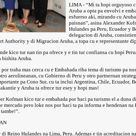
LIMA - “Mi ta hopi orguyoso cu
Aruba a opta pa envolvi e emb
esfuerso aki, mirando cu Aruba
paisnan”, asina Alexander Ko
Hulandes pa Peru, Ecuador y Bo
delegacion di Aruba, consistie
rt Authority y di Migracion Aruba, a topa cu e representante di
nde kico tur nan tin pa ofrece y e tin tur confiansa cu hopi Pe
 bishita Aruba.
 por traha mas cerca cu e Embahada riba tema di turismo pa nos
ro aerolineanan, cu Gobierno di Peru y otro partnernan strategi
portante pa Cono Sur, cu ta inclui Argentina, Chile, Ecuador, Bol
akantie y Aruba ta ofrece tur esey y hopi mas!
r Kofman kico tur e embahada por haci pa turismo el a duna di
n e mercado pero loke nos por haci ta pa informa e hendenan na 
i tambe!”.
MAN
i Reino Hulandes na Lima, Peru. Ademas e tin acreditacion na 