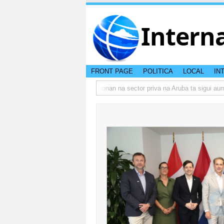
Intern
FRONT PAGE
POLITICA
LOCAL
IN
mbo actual di Aruba?
Prestamonan na sector priva na Aruba ta sigui aumen