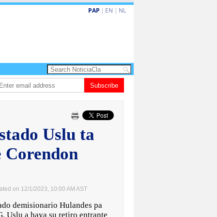
PAP
|
EN
|
NL
Abelardo de la Espriella a huramenta como presidente di Colombia
Subscribe
Nina 
estado Uslu ta
be Corendon
ated on 12/1/2023, 10:00 AM AST
ado demisionario Hulandes pa
. Uslu a haya su retiro entrante