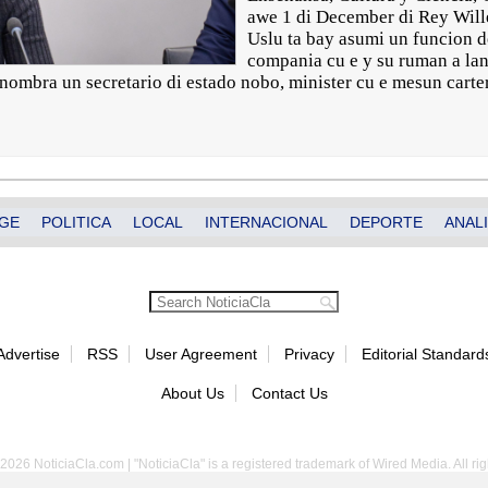
awe 1 di December di Rey Will
Uslu ta bay asumi un funcion d
compania cu e y su ruman a lan
nombra un secretario di estado nobo, minister cu e mesun carter
GE
POLITICA
LOCAL
INTERNACIONAL
DEPORTE
ANALI
Advertise
RSS
User Agreement
Privacy
Editorial Standard
About Us
Contact Us
2026 NoticiaCla.com | "NoticiaCla" is a registered trademark of Wired Media. All rig