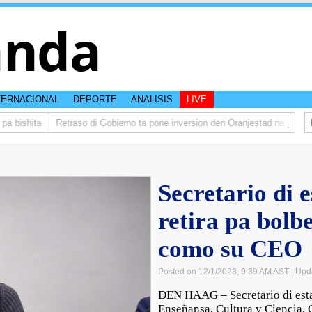
anda
TERNACIONAL
DEPORTE
ANALISIS
LIVE
 bishita
Retraso di Gobierno ta pone inversion den Oranjestad na peliger
Secretario di 
retira pa bol
como su CEO
Posted on 12/1/2023, 9:39 AM AST
| Upd
DEN HAAG – Secretario di est
Enseñansa, Cultura y Ciencia, G