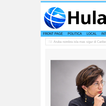
Hul
FRONT PAGE
POLITICA
LOCAL
IN
ta riba peso di otro hende?
CISI: Aruba nombra isla mas sigur di Caribe pa