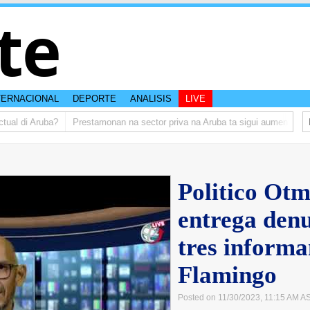
te
TERNACIONAL
DEPORTE
ANALISIS
LIVE
al di Aruba?
Prestamonan na sector priva na Aruba ta sigui aumenta
Tr
Politico Ot
entrega den
tres informa
Flamingo
Posted on 11/30/2023, 11:15 AM A