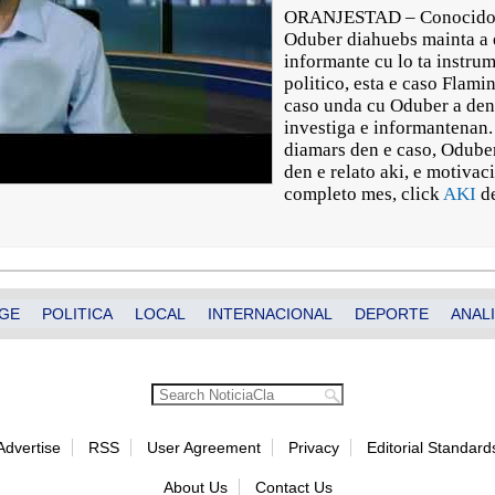
ORANJESTAD – Conocido po
Oduber diahuebs mainta a 
informante cu lo ta instrum
politico, esta e caso Flami
caso unda cu Oduber a den
investiga e informantenan.
diamars den e caso, Oduber 
den e relato aki, e motivaci
completo mes, click
AKI
d
GE
POLITICA
LOCAL
INTERNACIONAL
DEPORTE
ANALI
Advertise
RSS
User Agreement
Privacy
Editorial Standard
About Us
Contact Us