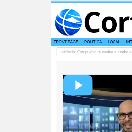
Cor
FRONT PAGE
POLITICA
LOCAL
IN
u menos recurso
Encuesta di noticiacla: Con pueblo ta evalua e rumbo actu