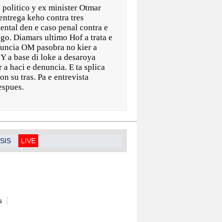
litico y ex minister Otmar
entrega keho contra tres
ental den e caso penal contra e
ngo. Diamars ultimo Hof a trata e
uncia OM pasobra no kier a
 Y a base di loke a desaroya
a haci e denuncia. E ta splica
on su tras. Pa e entrevista
espues.
SIS
LIVE
s