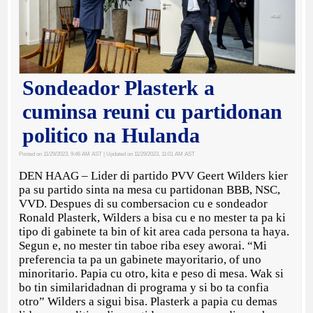
Sondeador Plasterk a
cuminsa reuni cu partidonan
politico na Hulanda
Posted on 11/29/2023, 9:46 AM AST
| Updated on 11/29/2023, 11:01 AM AST
DEN HAAG – Lider di partido PVV Geert Wilders kier
pa su partido sinta na mesa cu partidonan BBB, NSC,
VVD. Despues di su combersacion cu e sondeador
Ronald Plasterk, Wilders a bisa cu e no mester ta pa ki
tipo di gabinete ta bin of kit area cada persona ta haya.
Segun e, no mester tin taboe riba esey aworai. “Mi
preferencia ta pa un gabinete mayoritario, of uno
minoritario. Papia cu otro, kita e peso di mesa. Wak si
bo tin similaridadnan di programa y si bo ta confia
otro” Wilders a sigui bisa. Plasterk a papia cu demas