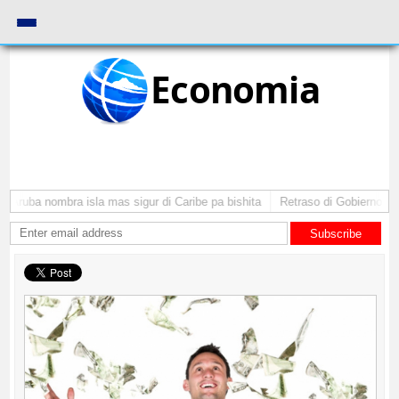
Economia
: Aruba nombra isla mas sigur di Caribe pa bishita
Retraso di Gobierno ta p
Subscribe