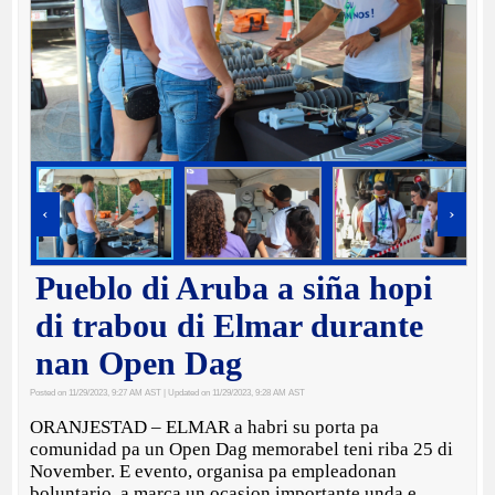
‹
›
Pueblo di Aruba a siña hopi
di trabou di Elmar durante
nan Open Dag
Posted on 11/29/2023, 9:27 AM AST
| Updated on 11/29/2023, 9:28 AM AST
ORANJESTAD – ELMAR a habri su porta pa
comunidad pa un Open Dag memorabel teni riba 25 di
November. E evento, organisa pa empleadonan
boluntario, a marca un ocasion importante unda e