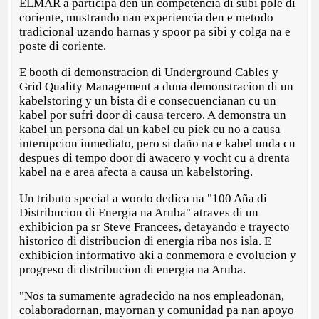
ELMAR a participa den un competencia di subi pole di
coriente, mustrando nan experiencia den e metodo
tradicional uzando harnas y spoor pa sibi y colga na e
poste di coriente.
E booth di demonstracion di Underground Cables y
Grid Quality Management a duna demonstracion di un
kabelstoring y un bista di e consecuencianan cu un
kabel por sufri door di causa tercero. A demonstra un
kabel un persona dal un kabel cu piek cu no a causa
interupcion inmediato, pero si daño na e kabel unda cu
despues di tempo door di awacero y vocht cu a drenta
kabel na e area afecta a causa un kabelstoring.
Un tributo special a wordo dedica na "100 Aña di
Distribucion di Energia na Aruba" atraves di un
exhibicion pa sr Steve Francees, detayando e trayecto
historico di distribucion di energia riba nos isla. E
exhibicion informativo aki a conmemora e evolucion y
progreso di distribucion di energia na Aruba.
"Nos ta sumamente agradecido na nos empleadonan,
colaboradornan, mayornan y comunidad pa nan apoyo