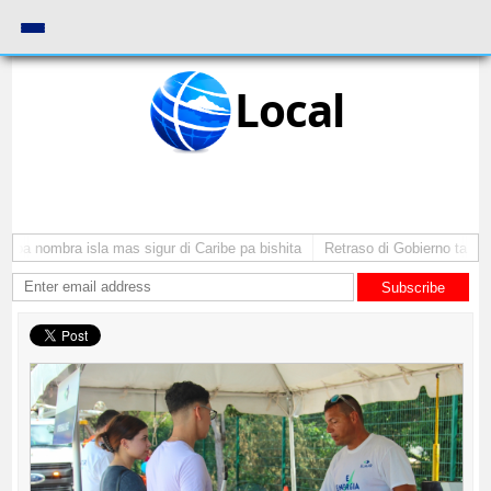
Local
ba nombra isla mas sigur di Caribe pa bishita
Retraso di Gobierno ta pone 
Subscribe