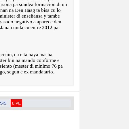
rsona pa sondea formacion di un
nan na Den Haag ta bisa cu lo
 minister di enseñansa y tambe
 pasado negativo a aparece den
islanan unda cu entre 2012 pa
eccion, cu e ta haya masha
ester bin na mando conforme e
siento (mester di minimo 76 pa
argo, segun e ex mandatario.
SIS
LIVE