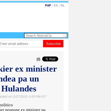
PAP
|
EN
|
NL
 un aña despues, polis ainda sin bodycam
Subscribe
Prestamonan na sector priva na
ier ex minister
ndea pa un
 Hulandes
dated on 11/27/2023, 4:43 PM AST
olitico
er propone ex minister pa