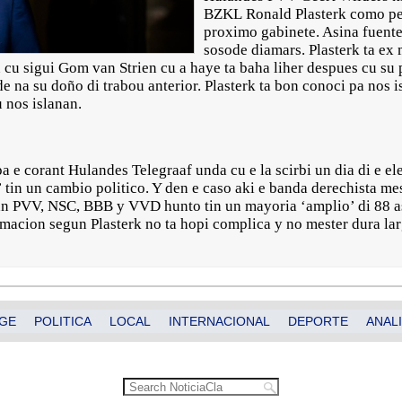
BZKL Ronald Plasterk como pe
proximo gabinete. Asina fuente
sosode diamars. Plasterk ta ex
n cu sigui Gom van Strien cu a haye ta baha liher despues cu su
e na su doño di trabou anterior. Plasterk ta bon conoci pa nos 
u nos islanan.
a e corant Hulandes Telegraaf unda cu e la scirbi un dia di e el
’ tin un cambio politico. Y den e caso aki e banda derechista m
nan PVV, NSC, BBB y VVD hunto tin un mayoria ‘amplio’ di 88 a
ormacion segun Plasterk no ta hopi complica y no mester dura l
GE
POLITICA
LOCAL
INTERNACIONAL
DEPORTE
ANALI