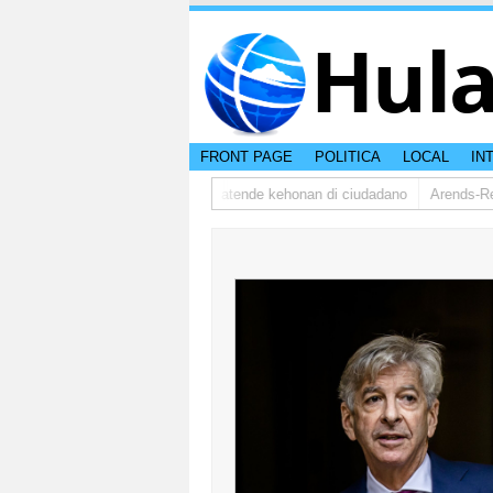
Hul
FRONT PAGE
POLITICA
LOCAL
IN
udsman ta bishita barionan pa atende kehonan di ciudadano
Arends-Reyes