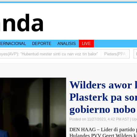
anda
TERNACIONAL
DEPORTE
ANALISIS
LIVE
(AVP): “Hubentud mester sinti cu nan voz tin balor”
Pieters(PPA): Mas di
Wilders awor k
Plasterk pa so
gobierno nobo
Posted on 11/27/2023, 4:42 PM AST
| Up
DEN HAAG – Lider di partido p
Hulandes PVV Geert Wilders ki