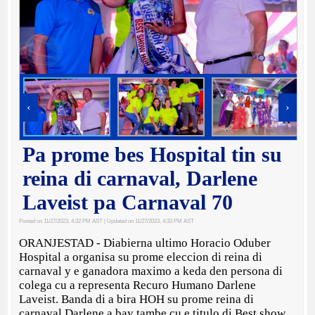
‹
›
Pa prome bes Hospital tin su
reina di carnaval, Darlene
Laveist pa Carnaval 70
Posted on 11/27/2023, 4:32 PM AST
| Updated on 11/27/2023, 4:33 PM AST
ORANJESTAD - Diabierna ultimo Horacio Oduber
Hospital a organisa su prome eleccion di reina di
carnaval y e ganadora maximo a keda den persona di
colega cu a representa Recuro Humano Darlene
Laveist. Banda di a bira HOH su prome reina di
carnaval Darlene a bay tambe cu e titulo di Best show.