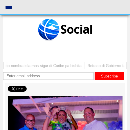
Social
uba nombra isla mas sigur di Caribe pa bishita
Retraso di Gobierno ta pone
Subscribe