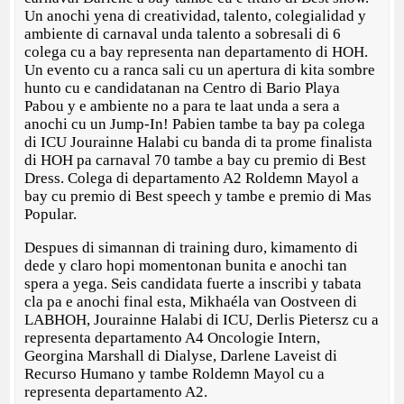
Un anochi yena di creatividad, talento, colegialidad y
ambiente di carnaval unda talento a sobresali di 6
colega cu a bay representa nan departamento di HOH.
Un evento cu a ranca sali cu un apertura di kita sombre
hunto cu e candidatanan na Centro di Bario Playa
Pabou y e ambiente no a para te laat unda a sera a
anochi cu un Jump-In! Pabien tambe ta bay pa colega
di ICU Jourainne Halabi cu banda di ta prome finalista
di HOH pa carnaval 70 tambe a bay cu premio di Best
Dress. Colega di departamento A2 Roldemn Mayol a
bay cu premio di Best speech y tambe e premio di Mas
Popular.
Despues di simannan di training duro, kimamento di
dede y claro hopi momentonan bunita e anochi tan
spera a yega. Seis candidata fuerte a inscribi y tabata
cla pa e anochi final esta, Mikhaéla van Oostveen di
LABHOH, Jourainne Halabi di ICU, Derlis Pietersz cu a
representa departamento A4 Oncologie Intern,
Georgina Marshall di Dialyse, Darlene Laveist di
Recurso Humano y tambe Roldemn Mayol cu a
representa departamento A2.