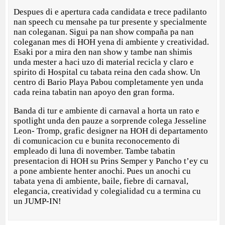
Despues di e apertura cada candidata e trece padilanto
nan speech cu mensahe pa tur presente y specialmente
nan coleganan. Sigui pa nan show compaña pa nan
coleganan mes di HOH yena di ambiente y creatividad.
Esaki por a mira den nan show y tambe nan shimis
unda mester a haci uzo di material recicla y claro e
spirito di Hospital cu tabata reina den cada show. Un
centro di Bario Playa Pabou completamente yen unda
cada reina tabatin nan apoyo den gran forma.
Banda di tur e ambiente di carnaval a horta un rato e
spotlight unda den pauze a sorprende colega Jesseline
Leon- Tromp, grafic designer na HOH di departamento
di comunicacion cu e bunita reconocemento di
empleado di luna di november. Tambe tabatin
presentacion di HOH su Prins Semper y Pancho t’ey cu
a pone ambiente henter anochi. Pues un anochi cu
tabata yena di ambiente, baile, fiebre di carnaval,
elegancia, creatividad y colegialidad cu a termina cu
un JUMP-IN!