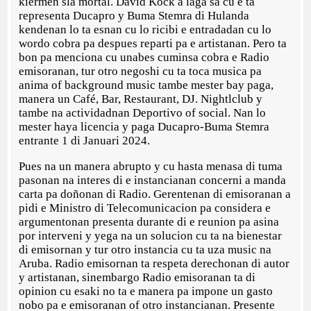
kiermen sla mortal. David Kock a laga sa cu e ta
representa Ducapro y Buma Stemra di Hulanda
kendenan lo ta esnan cu lo ricibi e entradadan cu lo
wordo cobra pa despues reparti pa e artistanan. Pero ta
bon pa menciona cu unabes cuminsa cobra e Radio
emisoranan, tur otro negoshi cu ta toca musica pa
anima of background music tambe mester bay paga,
manera un Café, Bar, Restaurant, DJ. Nightlclub y
tambe na actividadnan Deportivo of social. Nan lo
mester haya licencia y paga Ducapro-Buma Stemra
entrante 1 di Januari 2024.
Pues na un manera abrupto y cu hasta menasa di tuma
pasonan na interes di e instancianan concerni a manda
carta pa doñonan di Radio. Gerentenan di emisoranan a
pidi e Ministro di Telecomunicacion pa considera e
argumentonan presenta durante di e reunion pa asina
por interveni y yega na un solucion cu ta na bienestar
di emisornan y tur otro instancia cu ta uza music na
Aruba. Radio emisornan ta respeta derechonan di autor
y artistanan, sinembargo Radio emisoranan ta di
opinion cu esaki no ta e manera pa impone un gasto
nobo pa e emisoranan of otro instancianan. Presente