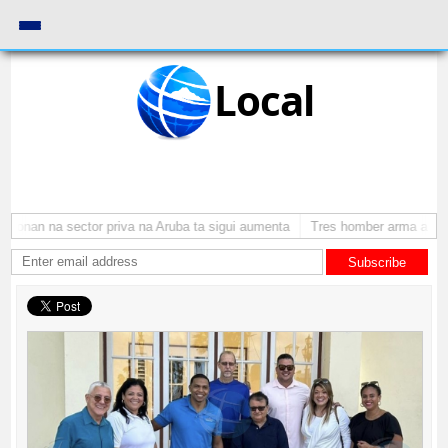
Local
monan na sector priva na Aruba ta sigui aumenta
Tres homber arma a atrac
Subscribe