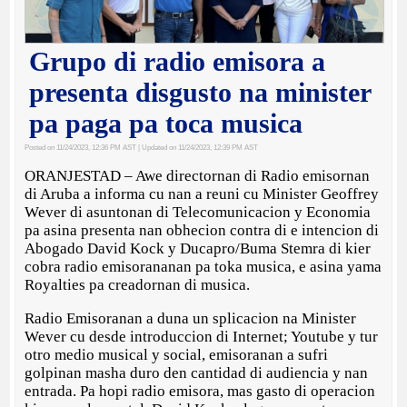
Grupo di radio emisora a
presenta disgusto na minister
pa paga pa toca musica
Posted on 11/24/2023, 12:36 PM AST
| Updated on 11/24/2023, 12:39 PM AST
ORANJESTAD – Awe directornan di Radio emisornan
di Aruba a informa cu nan a reuni cu Minister Geoffrey
Wever di asuntonan di Telecomunicacion y Economia
pa asina presenta nan obhecion contra di e intencion di
Abogado David Kock y Ducapro/Buma Stemra di kier
cobra radio emisorananan pa toka musica, e asina yama
Royalties pa creadornan di musica.
Radio Emisoranan a duna un splicacion na Minister
Wever cu desde introduccion di Internet; Youtube y tur
otro medio musical y social, emisoranan a sufri
golpinan masha duro den cantidad di audiencia y nan
entrada. Pa hopi radio emisora, mas gasto di operacion