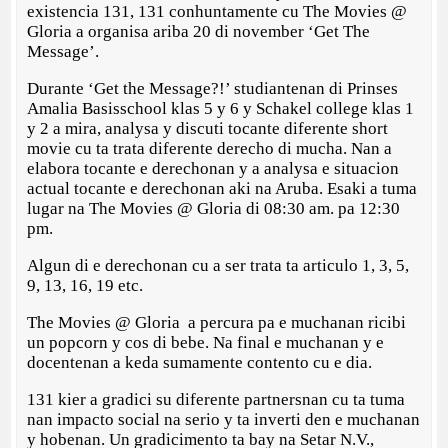
existencia 131, 131 conhuntamente cu The Movies @
Gloria a organisa ariba 20 di november ‘Get The
Message’.
Durante ‘Get the Message?!’ studiantenan di Prinses
Amalia Basisschool klas 5 y 6 y Schakel college klas 1
y 2 a mira, analysa y discuti tocante diferente short
movie cu ta trata diferente derecho di mucha. Nan a
elabora tocante e derechonan y a analysa e situacion
actual tocante e derechonan aki na Aruba. Esaki a tuma
lugar na The Movies @ Gloria di 08:30 am. pa 12:30
pm.
Algun di e derechonan cu a ser trata ta articulo 1, 3, 5,
9, 13, 16, 19 etc.
The Movies @ Gloria a percura pa e muchanan ricibi
un popcorn y cos di bebe. Na final e muchanan y e
docentenan a keda sumamente contento cu e dia.
131 kier a gradici su diferente partnersnan cu ta tuma
nan impacto social na serio y ta inverti den e muchanan
y hobenan. Un gradicimento ta bay na Setar N.V.,