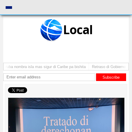
Local
Aruba nombra isla mas sigur di Caribe pa bishita
Retraso di Gobierno ta po
Subscribe