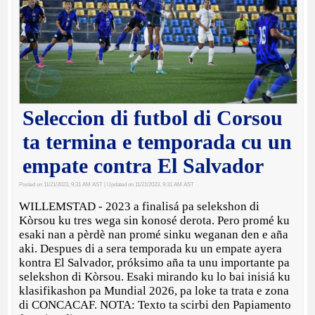
Seleccion di futbol di Corsou
ta termina e temporada cu un
empate contra El Salvador
Posted on 11/21/2023, 9:31 AM AST
| Updated on 11/21/2023, 9:31 AM AST
WILLEMSTAD - 2023 a finalisá pa selekshon di
Kòrsou ku tres wega sin konosé derota. Pero promé ku
esaki nan a pèrdè nan promé sinku weganan den e aña
aki. Despues di a sera temporada ku un empate ayera
kontra El Salvador, próksimo aña ta unu importante pa
selekshon di Kòrsou. Esaki mirando ku lo bai inisiá ku
klasifikashon pa Mundial 2026, pa loke ta trata e zona
di CONCACAF. NOTA: Texto ta scirbi den Papiamento