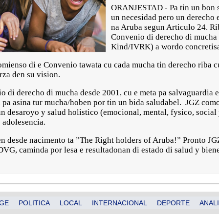
ORANJESTAD - Pa tin un bon sa
un necesidad pero un derecho 
na Aruba segun Articulo 24. R
Convenio di derecho di mucha 
Kind/IVRK) a wordo concretis
comienso di e Convenio tawata cu cada mucha tin derecho riba c
rza den su vision.
io di derecho di mucha desde 2001, cu e meta pa salvaguardia 
pa asina tur mucha/hoben por tin un bida saludabel. JGZ como 
 desaroyo y salud holistico (emocional, mental, fysico, social 
 adolesencia.
n desde nacimento ta ”The Right holders of Aruba!” Pronto JGZ
 DVG, caminda por lesa e resultadonan di estado di salud y bi
GE
POLITICA
LOCAL
INTERNACIONAL
DEPORTE
ANALI