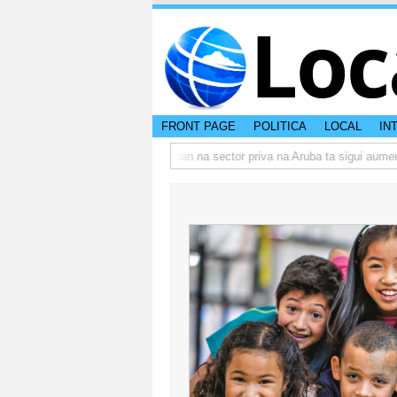
Loc
FRONT PAGE
POLITICA
LOCAL
IN
o actual di Aruba?
Prestamonan na sector priva na Aruba ta sigui aumenta