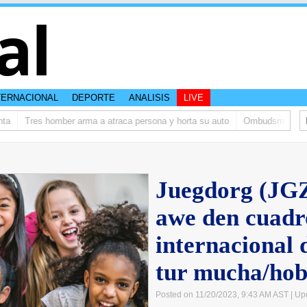
al
TERNACIONAL
DEPORTE
ANALISIS
LIVE
Tres homber arma a atraca persona y horta su auto
Ombudsman ta bish
Juegdorg (JGZ
awe den cuadro
internacional 
tur mucha/ho
Posted on 11/20/2023, 9:43 AM AST
| Up