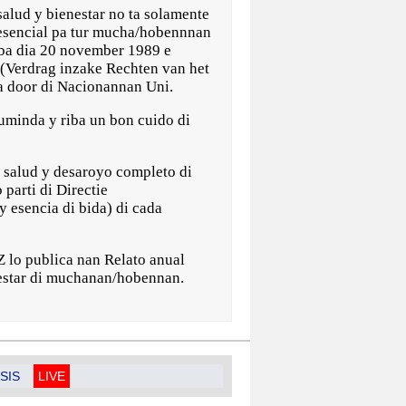
lud y bienestar no ta solamente
esencial pa tur mucha/hobennnan
iba dia 20 november 1989 e
(Verdrag inzake Rechten van het
a door di Nacionannan Uni.
uminda y riba un bon cuido di
e salud y desaroyo completo di
parti di Directie
y esencia di bida) di cada
 lo publica nan Relato anual
enestar di muchanan/hobennan.
SIS
LIVE