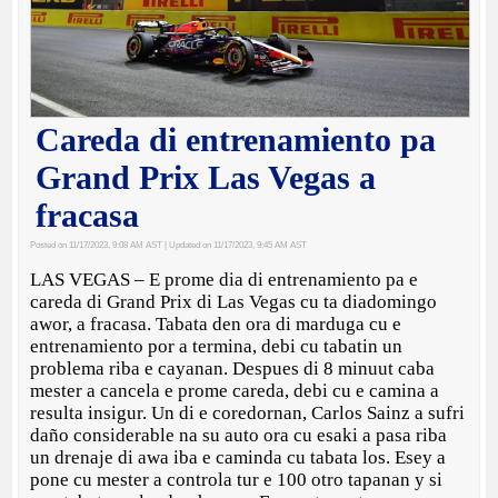
Careda di entrenamiento pa
Grand Prix Las Vegas a
fracasa
Posted on 11/17/2023, 9:08 AM AST
| Updated on 11/17/2023, 9:45 AM AST
LAS VEGAS – E prome dia di entrenamiento pa e
careda di Grand Prix di Las Vegas cu ta diadomingo
awor, a fracasa. Tabata den ora di marduga cu e
entrenamiento por a termina, debi cu tabatin un
problema riba e cayanan. Despues di 8 minuut caba
mester a cancela e prome careda, debi cu e camina a
resulta insigur. Un di e coredornan, Carlos Sainz a sufri
daño considerable na su auto ora cu esaki a pasa riba
un drenaje di awa iba e caminda cu tabata los. Esey a
pone cu mester a controla tur e 100 otro tapanan y si