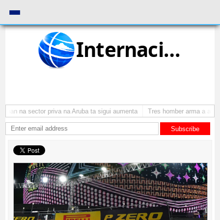
Internacional
nan na sector priva na Aruba ta sigui aumenta
Tres homber arma a atraca
Subscribe