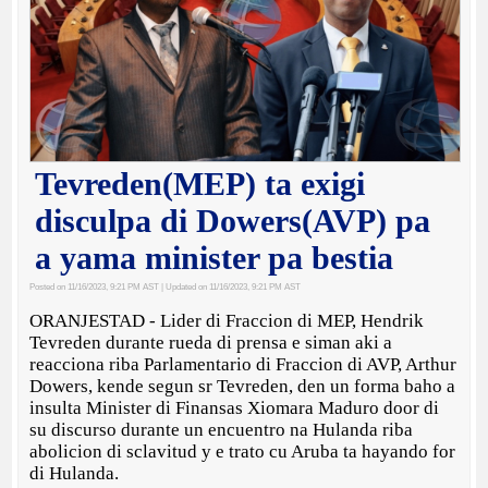
Tevreden(MEP) ta exigi
disculpa di Dowers(AVP) pa
a yama minister pa bestia
Posted on 11/16/2023, 9:21 PM AST
| Updated on 11/16/2023, 9:21 PM AST
ORANJESTAD - Lider di Fraccion di MEP, Hendrik
Tevreden durante rueda di prensa e siman aki a
reacciona riba Parlamentario di Fraccion di AVP, Arthur
Dowers, kende segun sr Tevreden, den un forma baho a
insulta Minister di Finansas Xiomara Maduro door di
su discurso durante un encuentro na Hulanda riba
abolicion di sclavitud y e trato cu Aruba ta hayando for
di Hulanda.