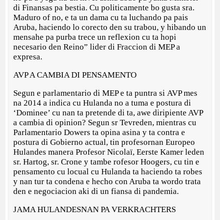
di Finansas pa bestia. Cu politicamente bo gusta sra.
Maduro of no, e ta un dama cu ta luchando pa pais
Aruba, haciendo lo corecto den su trabou, y hibando un
mensahe pa purba trece un reflexion cu ta hopi
necesario den Reino” lider di Fraccion di MEP a
expresa.
AVP A CAMBIA DI PENSAMENTO
Segun e parlamentario di MEP e ta puntra si AVP mes
na 2014 a indica cu Hulanda no a tuma e postura di
‘Dominee’ cu nan ta pretende di ta, awe diripiente AVP
a cambia di opinion? Segun sr Tevreden, mientras cu
Parlamentario Dowers ta opina asina y ta contra e
postura di Gobierno actual, tin profesornan Europeo
Hulandes manera Profesor Nicolaï, Eerste Kamer leden
sr. Hartog, sr. Crone y tambe rofesor Hoogers, cu tin e
pensamento cu locual cu Hulanda ta haciendo ta robes
y nan tur ta condena e hecho con Aruba ta wordo trata
den e negociacion aki di un fiansa di pandemia.
JAMA HULANDESNAN PA VERKRACHTERS