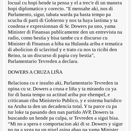
locual cu hopi hende ta pensa y el a trec'e di un manera
hopi diplomatico y corecto. "E mensahe aki, nos di
Parlamento, sigur, tabata warda pa basta tempo pa
scucha di parti di Gobierno y nos ta haya lastima y ta
condena e expresionnan di Sr. Dowers pa uno, yama
Minister di Finansas publicamente den un entrevista na
radio, como bestia y bisa tambe cu e discurso cu
Minister di Finansas a hiba na Hulanda ariba e tematica
di abolicion di sclavitud y e trato cu nos ta ricibi den
Reino, ta un discurso di papia coy bestia",
Parlamentario Tevreden a declara.
DOWERS A CRUZA LIÑA
Relaciona cu e insulto aki, Parlamentario Tevreden ta
opina cu sr. Dowers a crusa e liña y ta mirando cu ya
for di basta tempo su actitud ariba por ehempel, e
criticanan riba Ministerio Publico, y e sistema huridico
na Aruba ta den un decadencia total. Y ta parce cu pa
tur loke ta pasando den nan partido AVP, Dowers ta
buscando un hende pa culpa, sr Tevreden a sigui bisa.
“Mi no a spera e comportacion aki di sr. Dowers y sigur
no pa a yega na un nivel asina abao pa yama Minister