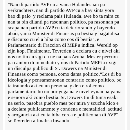
"Nan di partido AVP cu a yama Hulandesnan pa
verkrachters, nan di partido AVP cu a bay sinta yora
bao di palo y reclama pais Hulanda, awe bo ta mira cu
nan ta bin dilanti pa rasonnan politico, pa rasonnan pa
scapa nan partido AVP cu ta deteriorando y bayendo
abao, yama Minister di Finansas pa bestia y bagatalisa
e discurso cu el a hiba como cos di bestia", e
Parlamentario di Fraccion di MEP a indica. Wereld op
zijn kop. Finalmente, Tevreden a declara cu e nivel aki
nos no tin cu sigi cu ne na pais Aruba. Mester percura
pa cambio di inmediato y nos di Partido MEP ta exigi
un disculpa publico di Sr. Dowers na Minister di
Finansas como persona, como dama politico.“Los di bo
ideologia y pensamentonan contrario como politico, bo
ta tratando aki cu un persona, y den e rol como
parlamentario bo no por yega na e nivel eynan pa yama
e señora aki como bestia. Sr. Dowers tin di tuma esaki
na serio, pasobra pueblo mes por mira y scucha kico e
a declara publicamente y condena e mentalidad, actitud
y arogancia aki cu ta biba cerca e politiconan di AVP”
sr Tevreden a finalisa bisando.