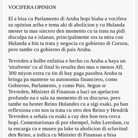
VOCIFERA OPINION
El a bisa cu Parlamento di Aruba hopi biaha a vocifera
su opinion ariba e tema aki di abolicion y cu Hulanda
mester ta mas sincero den momento cu ta trata na pidi
disculpa na e islanan, principalmente ora ta mira con
Hulanda a bin ta trata y negocia cu gobierno di Corsou,
pero tambe cu gobierno di pais Aruba.
Tevreden a bolbe enfatisa e hecho cu Aruba a haya un
'strafrente' cu al final lo resulta den mas o menos Afl.
300 miyon extra cu tin di bay paga pasobra Aruba ta
bringa pa mantene su autonomia financiero, como
Gobierno, Parlamento, y como Pais. Segun sr
Tevreden, Minister di Finansas a haci un apelacion
profundo na e sala na momento di su discurso, pero
tambe na henter Reino Hulandes cu a sigi esaki, pa ban
reflexiona con nos ta trata cu otro den Reino y Hendrik
Tevreden a señala cu esaki a cay den bon tera cerca
hopi. Comentarionan di por ehempel, John Leerdam, cu
ta encarga cu e museo pa loke ta abolicion di sclavitud
den Reino, a indica cu Minister di Finansas a bisa