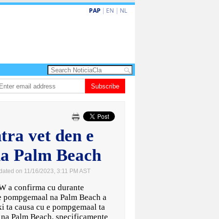
PAP
|
EN
|
NL
ta barionan pa atende kehonan di ciudadano
Subscribe
Gobierno ta amplia ayudo fi
ra vet den e
a Palm Beach
dated on 11/16/2023, 3:11 PM AST
a confirma cu durante
 e pompgemaal na Palm Beach a
ki ta causa cu e pompgemaal ta
o na Palm Beach, specificamente