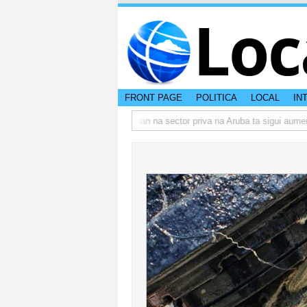
Loc
FRONT PAGE
POLITICA
LOCAL
IN
 actual di Aruba?
Prestamonan na sector priva na Aruba ta sigui aumenta