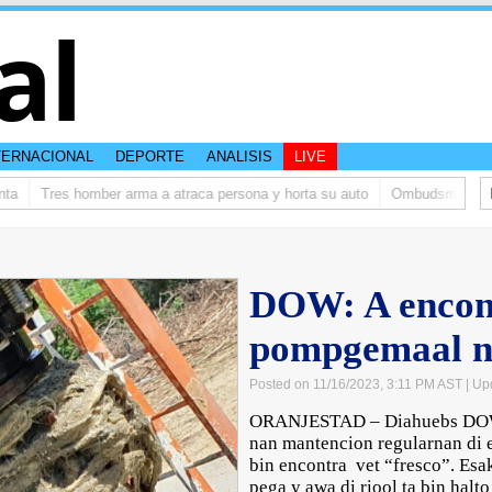
al
TERNACIONAL
DEPORTE
ANALISIS
LIVE
Tres homber arma a atraca persona y horta su auto
Ombudsman ta bishi
DOW: A encont
pompgemaal n
Posted on 11/16/2023, 3:11 PM AST
| Up
ORANJESTAD – Diahuebs DOW 
nan mantencion regularnan di
bin encontra vet “fresco”. Esa
pega y awa di riool ta bin halt