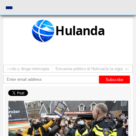
Hulanda
 abordo y droga intercepta
Encuesta politico di Noticiacla ta sigui: ainda 
Subscribe