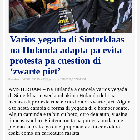
Varios yegada di Sinterklaas
na Hulanda adapta pa evita
protesta pa cuestion di
‘zwarte piet’
Posted on 11/16/2023, 2:56 PM AST
| Updated on 11/16/2023, 2:57 PM AST
AMSTERDAM – Na Hulanda a cancela varios yegada
di Sinterklaas e weekend aki na Hulanda debi na
menasa di protesta riba e cuestion di zwarte piet. Algun
a te hasta cambia e forma di yegada di e homber santo.
Algun caminda e ta bin cu boto, otro den auto, y asina
tin mas cambio. E intencion ta pa protesta unda cu e
pietnan ta preto, ya cu e gruponan aki ta considera
esaki como un caricatura rasista.