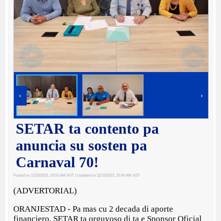
‹
›
SETAR ta contento pa
anuncia su sosten pa
Carnaval 70!
Posted on 11/15/2023, 10:53 AM AST
| Updated on 11/15/2023, 10:54 AM AST
(ADVERTORIAL)
ORANJESTAD - Pa mas cu 2 decada di aporte
financiero, SETAR ta orguyoso di ta e Sponsor Oficial