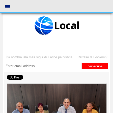
Local
Aruba nombra isla mas sigur di Caribe pa bishita
Retraso di Gobierno ta po
Subscribe