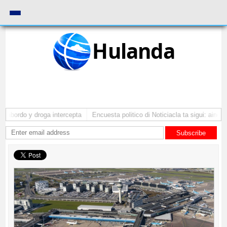
Hulanda
 abordo y droga intercepta
Encuesta politico di Noticiacla ta sigui: ainda 
Subscribe