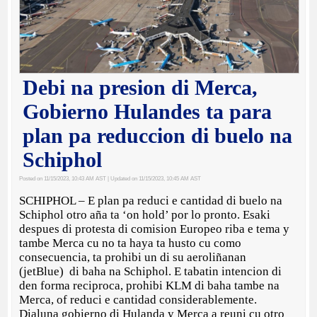
Debi na presion di Merca,
Gobierno Hulandes ta para
plan pa reduccion di buelo na
Schiphol
Posted on 11/15/2023, 10:43 AM AST
| Updated on 11/15/2023, 10:45 AM AST
SCHIPHOL – E plan pa reduci e cantidad di buelo na
Schiphol otro aña ta ‘on hold’ por lo pronto. Esaki
despues di protesta di comision Europeo riba e tema y
tambe Merca cu no ta haya ta husto cu como
consecuencia, ta prohibi un di su aeroliñanan
(jetBlue) di baha na Schiphol. E tabatin intencion di
den forma reciproca, prohibi KLM di baha tambe na
Merca, of reduci e cantidad considerablemente.
Dialuna gobierno di Hulanda y Merca a reuni cu otro