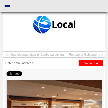
Local
 nombra isla mas sigur di Caribe pa bishita
Retraso di Gobierno ta pone in
Subscribe