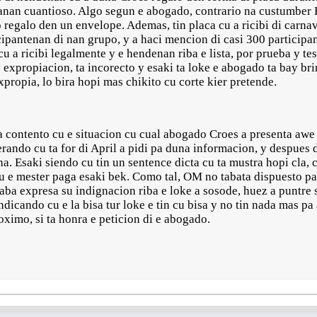
nan cuantioso. Algo segun e abogado, contrario na custumber H
regalo den un envelope. Ademas, tin placa cu a ricibi di carnav
icipantenan di nan grupo, y a haci mencion di casi 300 particip
cu a ricibi legalmente y e hendenan riba e lista, por prueba y te
expropiacion, ta incorecto y esaki ta loke e abogado ta bay bri
xpropia, lo bira hopi mas chikito cu corte kier pretende.
a contento cu e situacion cu cual abogado Croes a presenta awe
rando cu ta for di April a pidi pa duna informacion, y despues d
ha. Esaki siendo cu tin un sentence dicta cu ta mustra hopi cla,
 e mester paga esaki bek. Como tal, OM no tabata dispuesto pa 
aba expresa su indignacion riba e loke a sosode, huez a puntre 
indicando cu e la bisa tur loke e tin cu bisa y no tin nada mas p
oximo, si ta honra e peticion di e abogado.