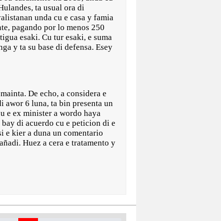
ulandes, ta usual ora di
alistanan unda cu e casa y famia
ante, pagando por lo menos 250
stigua esaki. Cu tur esaki, e suma
nga y ta su base di defensa. Esey
 mainta. De echo, a considera e
i awor 6 luna, ta bin presenta un
 cu e ex minister a wordo haya
bay di acuerdo cu e peticion di e
si e kier a duna un comentario
a añadi. Huez a cera e tratamento y