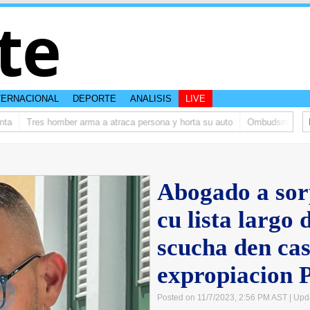
te
TERNACIONAL
DEPORTE
ANALISIS
LIVE
Tres homber arma a atraca persona y horta su auto
Ombudsman ta bishi
Abogado a sor
cu lista largo 
scucha den cas
expropiacion 
Posted on 11/7/2023, 2:56 PM AST
| Upd