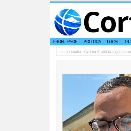
Cor
FRONT PAGE
POLITICA
LOCAL
IN
 actual di Aruba?
Prestamonan na sector priva na Aruba ta sigui aumenta