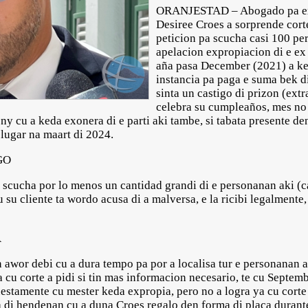
ORANJESTAD – Abogado pa ex m
Desiree Croes a sorprende cort
peticion pa scucha casi 100 pe
apelacion expropiacion di e ex
aña pasa December (2021) a ke
instancia pa paga e suma bek d
sinta un castigo di prizon (extr
celebra su cumpleaños, mes no 
ny cu a keda exonera di e parti aki tambe, si tabata presente den
 lugar na maart di 2024.
GO
 scucha por lo menos un cantidad grandi di e personanan aki (c
 su cliente ta wordo acusa di a malversa, e la ricibi legalmente
A
n awor debi cu a dura tempo pa por a localisa tur e personanan
 cu corte a pidi si tin mas informacion necesario, te cu Septem
estamente cu mester keda expropia, pero no a logra ya cu corte 
rata di hendenan cu a duna Croes regalo den forma di placa dura