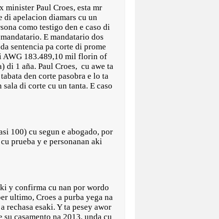
inister Paul Croes, esta mr
e di apelacion diamars cu un
rsona como testigo den e caso di
 mandatario. E mandatario dos
da sentencia pa corte di prome
i AWG 183.489,10 mil florin of
a) di 1 aña. Paul Croes, cu awe ta
tabata den corte pasobra e lo ta
 sala di corte cu un tanta. E caso
asi 100) cu segun e abogado, por
, cu prueba y e personanan aki
 aki y confirma cu nan por wordo
ber ultimo, Croes a purba yega na
a rechasa esaki. Y ta pesey awor
nte su casamento na 2013, unda cu