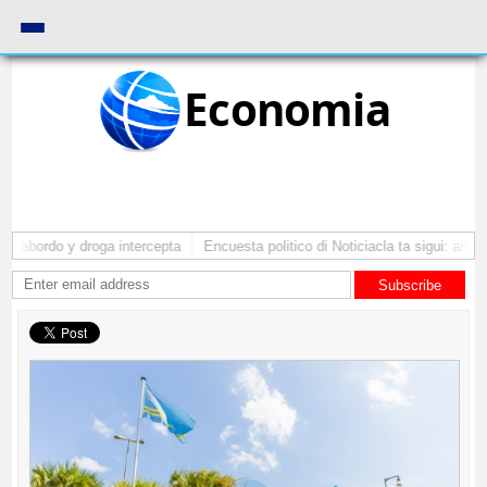
Economia
a abordo y droga intercepta
Encuesta politico di Noticiacla ta sigui: ainda
Subscribe