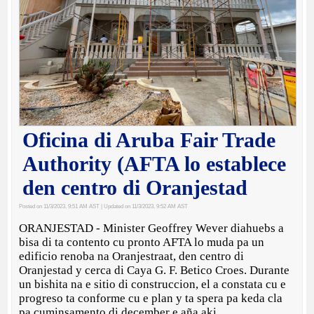
Oficina di Aruba Fair Trade
Authority (AFTA lo establece
den centro di Oranjestad
Posted on 11/3/2023, 9:51 AM AST
| Updated on 11/3/2023, 9:52 AM AST
ORANJESTAD - Minister Geoffrey Wever diahuebs a
bisa di ta contento cu pronto AFTA lo muda pa un
edificio renoba na Oranjestraat, den centro di
Oranjestad y cerca di Caya G. F. Betico Croes. Durante
un bishita na e sitio di construccion, el a constata cu e
progreso ta conforme cu e plan y ta spera pa keda cla
pa cuminsamento di december e aña aki.