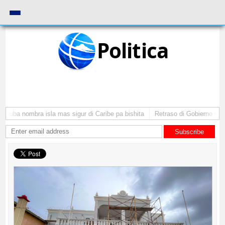
Politica
Aruba nombra isla mas sigur di Caribe pa bishita
Retraso di Gobierno ta po
Subscribe