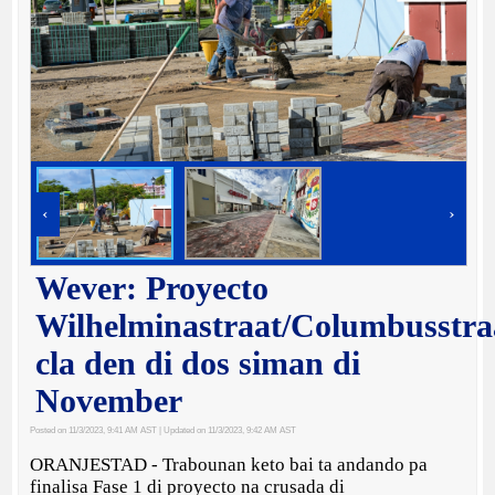
‹
›
Wever: Proyecto
Wilhelminastraat/Columbusstra
cla den di dos siman di
November
Posted on 11/3/2023, 9:41 AM AST
| Updated on 11/3/2023, 9:42 AM AST
ORANJESTAD - Trabounan keto bai ta andando pa
finalisa Fase 1 di proyecto na crusada di