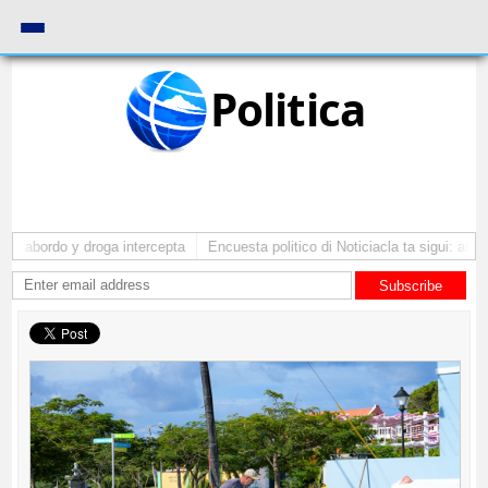
Politica
a abordo y droga intercepta
Encuesta politico di Noticiacla ta sigui: ainda
Subscribe