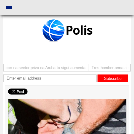
Polis
onan na sector priva na Aruba ta sigui aumenta
Tres homber arma a atrac
Subscribe