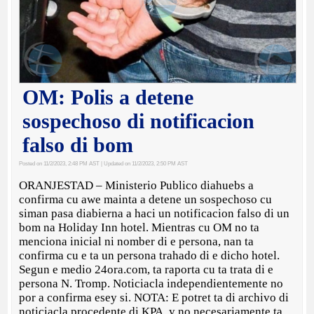
OM: Polis a detene
sospechoso di notificacion
falso di bom
Posted on 11/2/2023, 2:48 PM AST
| Updated on 11/2/2023, 2:50 PM AST
ORANJESTAD – Ministerio Publico diahuebs a
confirma cu awe mainta a detene un sospechoso cu
siman pasa diabierna a haci un notificacion falso di un
bom na Holiday Inn hotel. Mientras cu OM no ta
menciona inicial ni nomber di e persona, nan ta
confirma cu e ta un persona trahado di e dicho hotel.
Segun e medio 24ora.com, ta raporta cu ta trata di e
persona N. Tromp. Noticiacla independientemente no
por a confirma esey si. NOTA: E potret ta di archivo di
noticiacla procedente di KPA, y no necesariamente ta