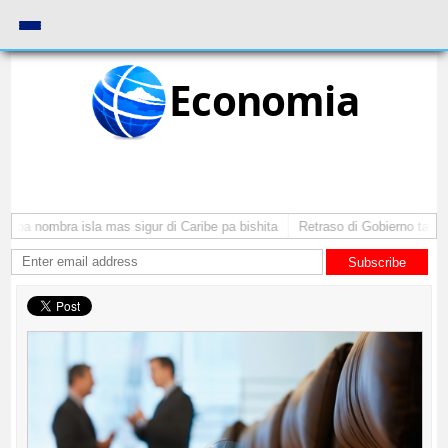
Economia
uba nombra isla mas sigur di Caribe pa bishita
Retraso di Gobierno ta pone
Subscribe