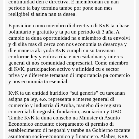
continuidad den e directiva. E miembronan cu nan
periodo ta bay termina tambe por pone nan mes
reeligibel si asina nan ta desea.
E posicion como miembro di directiva di KvK ta a base
boluntario y gratuito y ta pa un periodo di 3 aña. A
cambio ta duna oportunidad na e miembro di ta envolvi
y di siña mas di cerca con nos economia ta desaroya y
di e manera aki yuda KvK cumpli cu su tareanan
conforme ley y enfoca riba e necesidadnan y interes
general di nos comunidad empresarial. Como miembro
di KvK, participacion activo y afinidad cu e sector
priva y e diferente temanan di importancia pa comercio
y nos economia ta esencial.
KvK ta un entidad huridico “sui generis” cu tareanan
asigna pa ley, e.o. representa e interes general di
comercio y industria di Aruba, maneho di e registro
comercial di negoshi, fundacion, asociacion y UBO.
Tambe KvK ta duna conseho na Minister di Asunto
Economico encuanto otorgamento di permiso di
establecimento di negoshi y tambe na Gobierno tocante
asuntonan socio-economico y financiero. Alabes, KvK