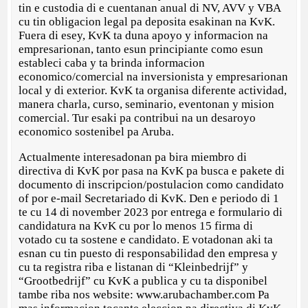
tin e custodia di e cuentanan anual di NV, AVV y VBA
cu tin obligacion legal pa deposita esakinan na KvK.
Fuera di esey, KvK ta duna apoyo y informacion na
empresarionan, tanto esun principiante como esun
estableci caba y ta brinda informacion
economico/comercial na inversionista y empresarionan
local y di exterior. KvK ta organisa diferente actividad,
manera charla, curso, seminario, eventonan y mision
comercial. Tur esaki pa contribui na un desaroyo
economico sostenibel pa Aruba.
Actualmente interesadonan pa bira miembro di
directiva di KvK por pasa na KvK pa busca e pakete di
documento di inscripcion/postulacion como candidato
of por e-mail Secretariado di KvK. Den e periodo di 1
te cu 14 di november 2023 por entrega e formulario di
candidatura na KvK cu por lo menos 15 firma di
votado cu ta sostene e candidato. E votadonan aki ta
esnan cu tin puesto di responsabilidad den empresa y
cu ta registra riba e listanan di “Kleinbedrijf” y
“Grootbedrijf” cu KvK a publica y cu ta disponibel
tambe riba nos website: www.arubachamber.com Pa