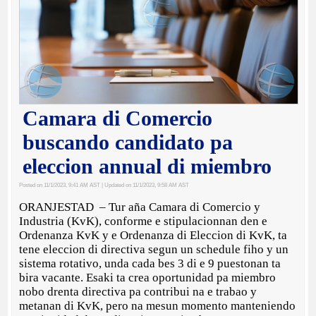
Camara di Comercio
buscando candidato pa
eleccion annual di miembro
Posted on 11/1/2023, 9:41 AM AST
| Updated on 11/1/2023, 9:58 AM AST
ORANJESTAD – Tur aña Camara di Comercio y
Industria (KvK), conforme e stipulacionnan den e
Ordenanza KvK y e Ordenanza di Eleccion di KvK, ta
tene eleccion di directiva segun un schedule fiho y un
sistema rotativo, unda cada bes 3 di e 9 puestonan ta
bira vacante. Esaki ta crea oportunidad pa miembro
nobo drenta directiva pa contribui na e trabao y
metanan di KvK, pero na mesun momento manteniendo