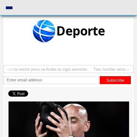
Deporte
onan na sector priva na Aruba ta sigui aumenta
Tres homber arma a atrac
Subscribe