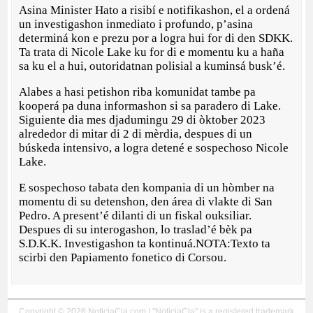
Asina Minister Hato a risibí e notifikashon, el a ordená
un investigashon inmediato i profundo, p’asina
determiná kon e prezu por a logra hui for di den SDKK.
Ta trata di Nicole Lake ku for di e momentu ku a haña
sa ku el a hui, outoridatnan polisial a kuminsá busk’é.
Alabes a hasi petishon riba komunidat tambe pa
kooperá pa duna informashon si sa paradero di Lake.
Siguiente dia mes djadumingu 29 di òktober 2023
alrededor di mitar di 2 di mèrdia, despues di un
búskeda intensivo, a logra detené e sospechoso Nicole
Lake.
E sospechoso tabata den kompania di un hòmber na
momentu di su detenshon, den área di vlakte di San
Pedro. A present’é dilanti di un fiskal ouksiliar.
Despues di su interogashon, lo traslad’é bèk pa
S.D.K.K. Investigashon ta kontinuá.NOTA:Texto ta
scirbi den Papiamento fonetico di Corsou.
Copyright © 2026 NoticiaCla.com | "NoticiaCla" is a registered trademark