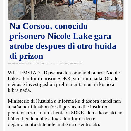
Na Corsou, conocido
prisonero Nicole Lake gara
atrobe despues di otro huida
di prizon
Posted on 10/30/2023, 10:05 AM AST
| Updated on 10/30/2023, 10:05 AM AST
WILLEMSTAD - Djasabra den oranan di atardi Nicole
Lake a hui for di prisòn SDKK, sin kibra nada. Of a lo
ménos e investigashon preliminar ta mustra ku no a
kibra nada.
Ministerio di Hustisia a informá ku djasabra atardi nan
a haña notifikashon for di gerensia di e instituto
penitensiario, ku un kliente di SDKK, den e kaso akí un
hóben hende muhé a logra hui for di den e
departamento di hende muhé na e sentro aki.