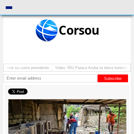
Corsou
 mantene su como presidente
Video: RIU Palace Aruba ta eleva turismo pr
Subscribe