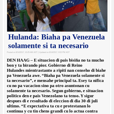
Hulanda: Biaha pa Venezuela
solamente si ta necesario
Posted on 8/14/2017, 10:25 AM AST
| Updated on 8/14/2017, 9:52 PM AST
DEN HAAG – E situacion di pais bisiña no ta mucho
bon y ta birando pior. Gobierno di Reino
Hulandes mientrastanto a ripiti nan conseho di biahe
pa Venezuela awe. “Biaha pa Venezuela solamente si
ta necesario”, e mensahe principal ta. Esey ta nifica
cu no pa vacacion sino pa otro asuntonan cu
solamente ta necesario. Segun gobierno, e situacion
politico den e pais Venezolano ta tenso. Y sigur
despues di e resultado di eleccion di dia 30 di juli
ultimo. “E expectativa ta cu e protestanan lo
continua y cu tin chens grandi cu lo actua contra