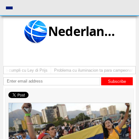
Nederlands
o cumpli cu Ley di Prijs
Problema cu iluminacion ta para campeonato di 
Subscribe