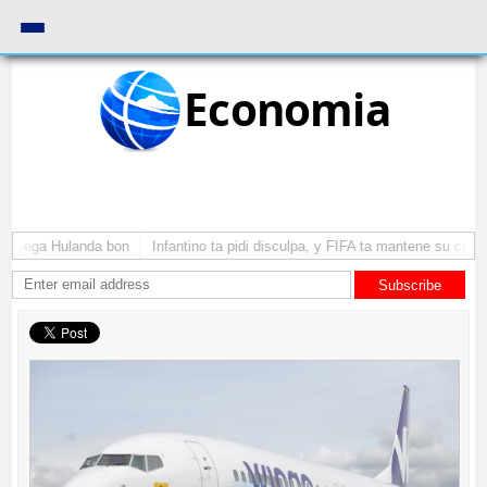
Economia
 a yega Hulanda bon
Infantino ta pidi disculpa, y FIFA ta mantene su como
Subscribe