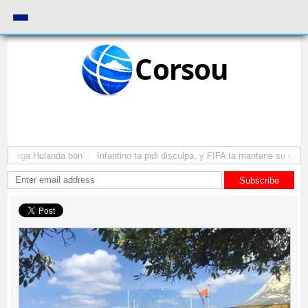
Corsou
 a yega Hulanda bon
Infantino ta pidi disculpa, y FIFA ta mantene su como
Subscribe