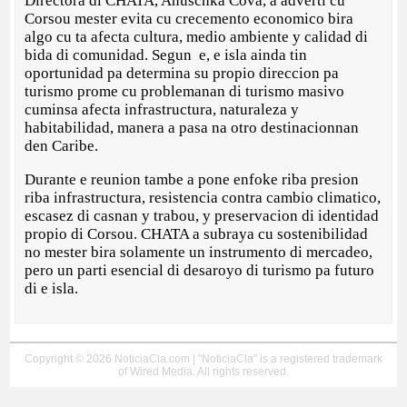
Directora di CHATA, Anuschka Cova, a adverti cu
Corsou mester evita cu crecemento economico bira
algo cu ta afecta cultura, medio ambiente y calidad di
bida di comunidad. Segun e, e isla ainda tin
oportunidad pa determina su propio direccion pa
turismo prome cu problemanan di turismo masivo
cuminsa afecta infrastructura, naturaleza y
habitabilidad, manera a pasa na otro destinacionnan
den Caribe.
Durante e reunion tambe a pone enfoke riba presion
riba infrastructura, resistencia contra cambio climatico,
escasez di casnan y trabou, y preservacion di identidad
propio di Corsou. CHATA a subraya cu sostenibilidad
no mester bira solamente un instrumento di mercadeo,
pero un parti esencial di desaroyo di turismo pa futuro
di e isla.
Copyright © 2026 NoticiaCla.com | "NoticiaCla" is a registered trademark
of Wired Media. All rights reserved.