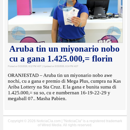
Aruba tin un miyonario nobo
cu a gana 1.425.000,= florin
Posted on 5/15/2026, 8:12 PM AST
| Updated on 5/15/2026, 8:14 PM AST
ORANJESTAD – Aruba tin un miyonario nobo awe
nochi, cu a gana e premio di Mega Plus, cumpra na Kas
Ariba Lottery na Sta Cruz. E la gana e bunita suma di
1.425.000,= su so, cu e numbernan 16-19-22-29 y
megaball 07.. Masha Pabien.
Copyright © 2026 NoticiaCla.com | "NoticiaCla" is a registered trademark
of Wired Media. All rights reserved.