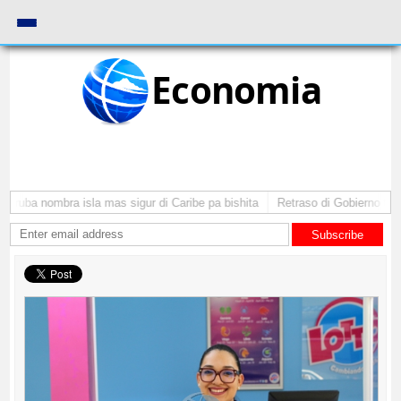
Economia
 Aruba nombra isla mas sigur di Caribe pa bishita
Retraso di Gobierno ta po
Subscribe