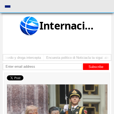
Internacional
 abordo y droga intercepta
Encuesta politico di Noticiacla ta sigui: ainda t
Subscribe