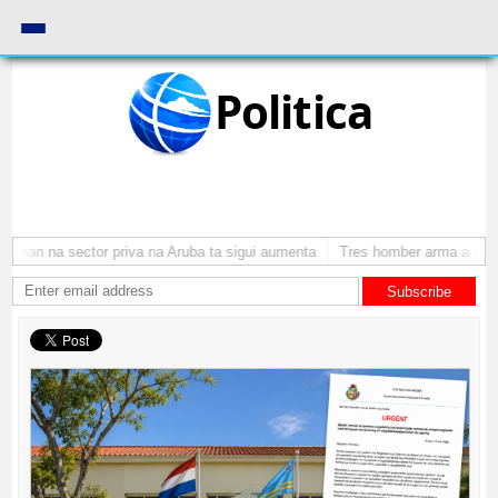
Politica
onan na sector priva na Aruba ta sigui aumenta
Tres homber arma a atraca
Subscribe