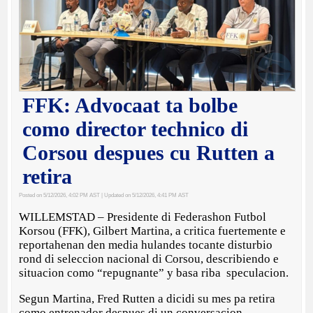
FFK: Advocaat ta bolbe
como director technico di
Corsou despues cu Rutten a
retira
Posted on 5/12/2026, 4:02 PM AST
| Updated on 5/12/2026, 4:41 PM AST
WILLEMSTAD – Presidente di Federashon Futbol
Korsou (FFK), Gilbert Martina, a critica fuertemente e
reportahenan den media hulandes tocante disturbio
rond di seleccion nacional di Corsou, describiendo e
situacion como “repugnante” y basa riba speculacion.
Segun Martina, Fred Rutten a dicidi su mes pa retira
como entrenador despues di un conversacion