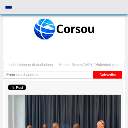
Corsou
 atende kehonan di ciudadano
Arends-Reyes(AVP): “Hubentud mester sinti 
Subscribe