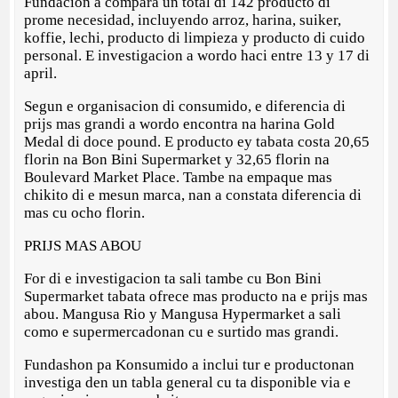
Fundacion a compara un total di 142 producto di
prome necesidad, incluyendo arroz, harina, suiker,
koffie, lechi, producto di limpieza y producto di cuido
personal. E investigacion a wordo haci entre 13 y 17 di
april.
Segun e organisacion di consumido, e diferencia di
prijs mas grandi a wordo encontra na harina Gold
Medal di doce pound. E producto ey tabata costa 20,65
florin na Bon Bini Supermarket y 32,65 florin na
Boulevard Market Place. Tambe na empaque mas
chikito di e mesun marca, nan a constata diferencia di
mas cu ocho florin.
PRIJS MAS ABOU
For di e investigacion ta sali tambe cu Bon Bini
Supermarket tabata ofrece mas producto na e prijs mas
abou. Mangusa Rio y Mangusa Hypermarket a sali
como e supermercadonan cu e surtido mas grandi.
Fundashon pa Konsumido a inclui tur e productonan
investiga den un tabla general cu ta disponible via e