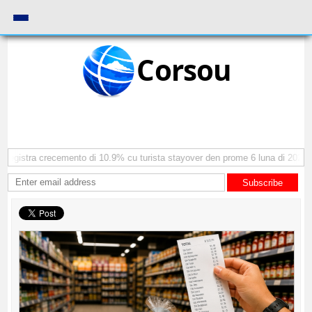
Corsou
egistra crecemento di 10.9% cu turista stayover den prome 6 luna di 2026
Subscribe