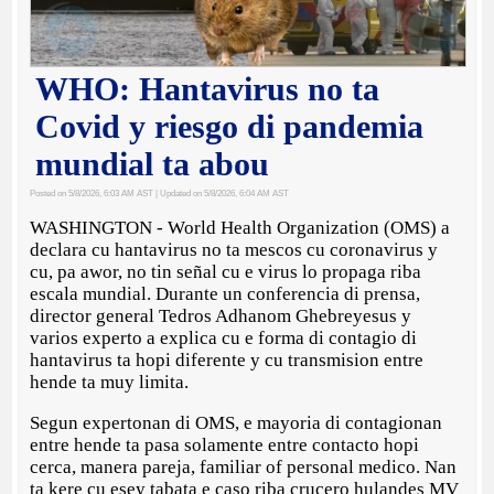
WHO: Hantavirus no ta
Covid y riesgo di pandemia
mundial ta abou
Posted on 5/8/2026, 6:03 AM AST
| Updated on 5/8/2026, 6:04 AM AST
WASHINGTON - World Health Organization (OMS) a
declara cu hantavirus no ta mescos cu coronavirus y
cu, pa awor, no tin señal cu e virus lo propaga riba
escala mundial. Durante un conferencia di prensa,
director general Tedros Adhanom Ghebreyesus y
varios experto a explica cu e forma di contagio di
hantavirus ta hopi diferente y cu transmision entre
hende ta muy limita.
Segun expertonan di OMS, e mayoria di contagionan
entre hende ta pasa solamente entre contacto hopi
cerca, manera pareja, familiar of personal medico. Nan
ta kere cu esey tabata e caso riba crucero hulandes MV