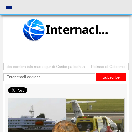
Internacional
Aruba nombra isla mas sigur di Caribe pa bishita
Retraso di Gobierno ta po
Subscribe