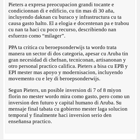
Pieters a expresa preocupacion grandi tocante e
condicionnan di e edificio, cu tin mas di 30 aña,
incluyendo daknan cu buraco y infrastructura cu ta
causa gasto halto. El a elogia e docentenan pa e trabou
cu nan ta haci cu poco recurso, describiendo nan
esfuerzo como “milager”.
PPA ta critica cu beroepsonderwijs ta wordo trata
manera un sector di dos categoria, apesar cu Aruba tin
gran necesidad di chefnan, tecniconan, artisanonan y
otro personal practico califica. Pieters a bisa cu EPB y
EPI mester mas apoyo y modernisacion, incluyendo
movemento cu e ley di beroepsonderwijs.
Segun Pieters, un posible inversion di 7 of 8 miyon
florin no mester wordo mira como gasto, pero como un
inversion den futuro y capital humano di Aruba. Su
mensaje final tabata cu gobierno mester laga solucion
temporal y finalmente haci inversion serio den
enseñansa practico.