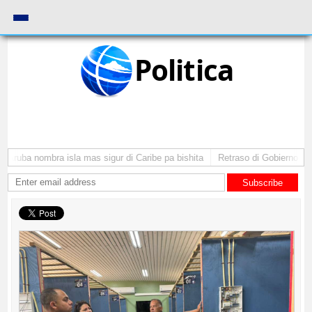
Politica
 Aruba nombra isla mas sigur di Caribe pa bishita
Retraso di Gobierno ta p
Subscribe