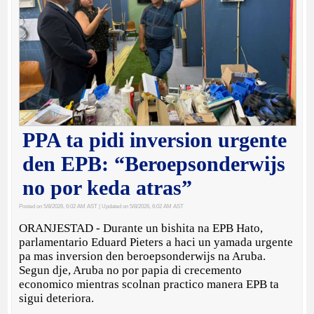
PPA ta pidi inversion urgente
den EPB: “Beroepsonderwijs
no por keda atras”
Posted on 5/8/2026, 6:02 AM AST
| Updated on 5/8/2026, 6:02 AM AST
ORANJESTAD - Durante un bishita na EPB Hato,
parlamentario Eduard Pieters a haci un yamada urgente
pa mas inversion den beroepsonderwijs na Aruba.
Segun dje, Aruba no por papia di crecemento
economico mientras scolnan practico manera EPB ta
sigui deteriora.