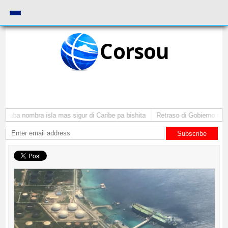
Corsou
Aruba nombra isla mas sigur di Caribe pa bishita
Retraso di Gobierno ta po
Subscribe