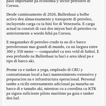
paso importante pa economia y sector petrolero di
Corsou.
Desde cuminsamento di 2026, Bullenbaai a bolbe
activo den almacenamento y transporte di petroleo,
incluyendo carga cu ta bini for di Venezuela. E carga
actual ta consisti di casi dos miyon bari di petroleo cu
anteriormente a wordo hibá pa Corsou.
E megatanker di petroleo crudo ta un di e barco
petroleronan mas grandi di mundo, cu un largura entre
300 y 350 meter — comparabel cu tres veld di futbol. E
awa profundo na Bullenbaai ta haci e area ideal pa e
tipo di barco aki.
Prome cu e tanker a yega, empleado di CRU y
contratistanan local a haci mantenimiento extensivo y
preparacion na e infrastructura operacional. Personal
tambe a ricibi entrenamento adicional pa maneha un
barco di e tamaño aki, mientras cu a coordina cu KTK
pa sigura suficiente piloto maritimo pa guia e tanker
den haf.