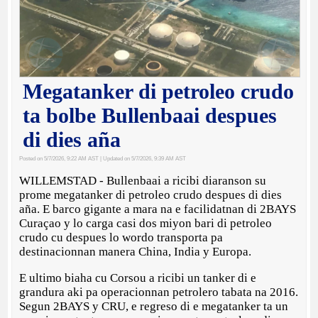
Megatanker di petroleo crudo
ta bolbe Bullenbaai despues
di dies aña
Posted on 5/7/2026, 9:22 AM AST
| Updated on 5/7/2026, 9:39 AM AST
WILLEMSTAD - Bullenbaai a ricibi diaranson su
prome megatanker di petroleo crudo despues di dies
aña. E barco gigante a mara na e facilidatnan di 2BAYS
Curaçao y lo carga casi dos miyon bari di petroleo
crudo cu despues lo wordo transporta pa
destinacionnan manera China, India y Europa.
E ultimo biaha cu Corsou a ricibi un tanker di e
grandura aki pa operacionnan petrolero tabata na 2016.
Segun 2BAYS y CRU, e regreso di e megatanker ta un