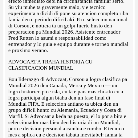
efecto inmediato debi na circunstancia familiar serio.
Su yiu muhe ta gravemente malo, y e tecnico
experimenta a dicidi di pone su atencion completo riba
famia den e periodo dificil aki. Pa e seleccion nacional
di Corsou, e noticia ta un golpi fuerte husto den
preparacion pa Mundial 2026. Asistente entrenador
Fred Rutten lo asumi e responsabilidad como
entrenador y lo guia e equipo durante e torneo mundial
e proximo verano.
ADVOCAAT A TRAHA HISTORIA CU
CLASIFICACION MUNDIAL
Bou liderazgo di Advocaat, Corsou a logra clasifica pa
Mundial 2026 den Canada, Merca y Mexico — un
logro historico pa e isla, cu ta e pais mas chikito cu a
logra participa algun biaha den un fase final di
Mundial FIFA. E seleccion antiano ta ubica den un
grupo dificil hunto cu Alemania, Ecuador y Costa di
Marfil. Si Advocaat a keda na puesto, el lo por a bira e
seleccionador mas bieu den historia di un Mundial,
pero e decision personal a cambia e rumbo. E tecnico
mes a splica cu e decision tabata inevitabel: famia ta