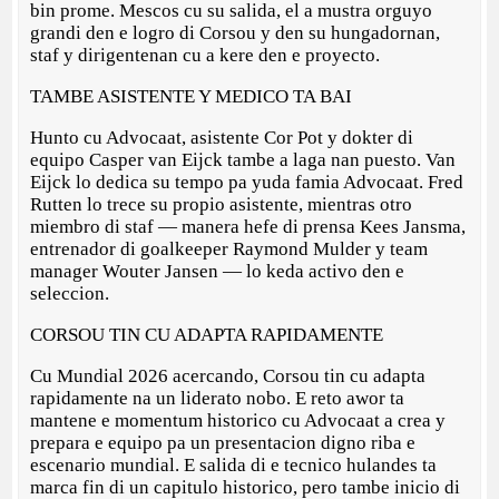
bin prome. Mescos cu su salida, el a mustra orguyo
grandi den e logro di Corsou y den su hungadornan,
staf y dirigentenan cu a kere den e proyecto.
TAMBE ASISTENTE Y MEDICO TA BAI
Hunto cu Advocaat, asistente Cor Pot y dokter di
equipo Casper van Eijck tambe a laga nan puesto. Van
Eijck lo dedica su tempo pa yuda famia Advocaat. Fred
Rutten lo trece su propio asistente, mientras otro
miembro di staf — manera hefe di prensa Kees Jansma,
entrenador di goalkeeper Raymond Mulder y team
manager Wouter Jansen — lo keda activo den e
seleccion.
CORSOU TIN CU ADAPTA RAPIDAMENTE
Cu Mundial 2026 acercando, Corsou tin cu adapta
rapidamente na un liderato nobo. E reto awor ta
mantene e momentum historico cu Advocaat a crea y
prepara e equipo pa un presentacion digno riba e
escenario mundial. E salida di e tecnico hulandes ta
marca fin di un capitulo historico, pero tambe inicio di