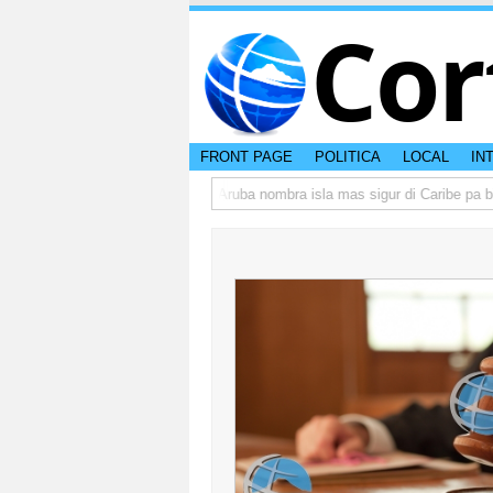
Cor
FRONT PAGE
POLITICA
LOCAL
IN
ba peso di otro hende?
CISI: Aruba nombra isla mas sigur di Caribe pa bish