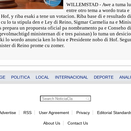
WILLEMSTAD - Awe a tuma luga
entre otro tema a wordo trata e
Hof, y riba esaki a tene un votacion. Riba base di e resultado di
u lo ta stipula den e Ley di Reino, Sigmar Carmelia na e Minist
s prepara un propuesta oficial pa nombramento pa e Conseho di
evolmachtigd ministernan di e tres paisnan) lo tuma un desicio
ki lo wordo anuncia ken lo bira e Presidente nobo di Hof. Segun
nister di Reino prome cu zomer.
GE
POLITICA
LOCAL
INTERNACIONAL
DEPORTE
ANALI
Advertise
RSS
User Agreement
Privacy
Editorial Standard
About Us
Contact Us