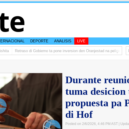
te
TERNACIONAL
DEPORTE
ANALISIS
LIVE
ita
Retraso di Gobierno ta pone inversion den Oranjestad na peliger
Abe
Durante reunio
tuma desicion 
propuesta pa 
di Hof
Posted on 2/6/2026, 4:46 PM AST
| Upda