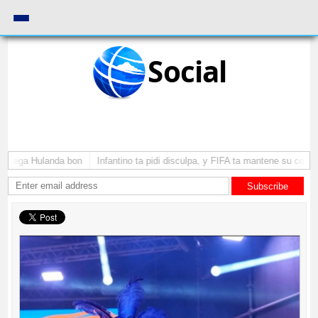
Social
a yega Hulanda bon
Infantino ta pidi disculpa, y FIFA ta mantene su como p
Subscribe