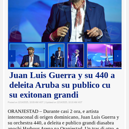
‹
›
Juan Luis Guerra y su 440 a
deleita Aruba su publico cu
su exitonan grandi
Posted on 12/14/2025, 10:09 AM AST
| Updated on 12/14/2025, 10:10 AM AST
ORANJESTAD – Durante casi 2 ora, e artista
internaconal di origen dominicano, Juan Luis Guerra y
su orchestra 440, a deleita e publico grandi diasabra
anochi Harbour Arena na Oranjestad. Un tras di otro, e