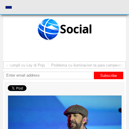
Social
o cumpli cu Ley di Prijs
Problema cu iluminacion ta para campeonato di 
Subscribe