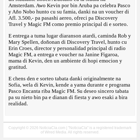
Amsterdam. Awo Kevin por bin Aruba pa celebra Pasco
y Año Nobo hunto cu su famia, danki na un voucher di
Afl. 3.500,- pa pasashi aereo, ofreci pa Discovery
Travel y Magic FM como premio principal di e sorteo.
E entrega a tuma lugar diaranson atardi, caminda Rob y
Mary Spellen, doñonan di Discovery Travel, hunto cu
Erin Croes, director y personalidad principal di radio
Magic FM, a entrega e voucher na Janine Figaroa,
mama di Kevin, den un ambiente di hopi emocion y
gratitud.
E chens den e sorteo tabata danki originalmente na
Sofia, wela di Kevin, kende a yama durante e programa
Pasco Encanta riba Magic FM. Su deseo sincero tabata
pa su nieto bin pa e dianan di fiesta y awo esaki a bira
realidad.
Copyright © 2026 NoticiaCla.com | "NoticiaCla" is a registered trademark
of Wired Media. All rights reserved.