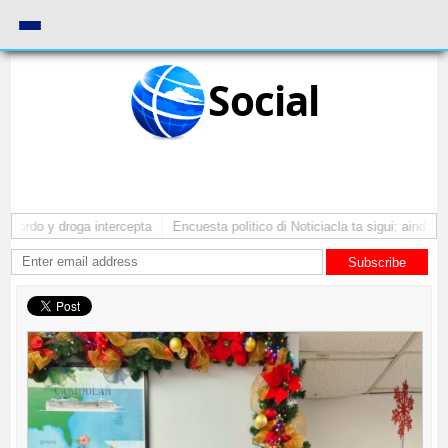
Social
ordo y droga intercepta
Encuesta politico di Noticiacla ta sigui: ainda tin
Subscribe