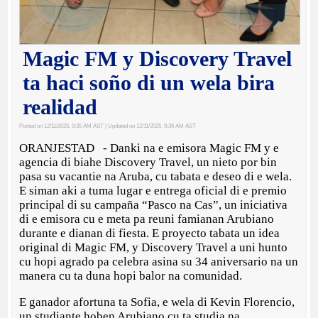
Magic FM y Discovery Travel
ta haci soño di un wela bira
realidad
Posted on 12/11/2025, 9:35 AM AST
| Updated on 12/11/2025, 9:36 AM AST
ORANJESTAD - Danki na e emisora Magic FM y e
agencia di biahe Discovery Travel, un nieto por bin
pasa su vacantie na Aruba, cu tabata e deseo di e wela.
E siman aki a tuma lugar e entrega oficial di e premio
principal di su campaña “Pasco na Cas”, un iniciativa
di e emisora cu e meta pa reuni famianan Arubiano
durante e dianan di fiesta. E proyecto tabata un idea
original di Magic FM, y Discovery Travel a uni hunto
cu hopi agrado pa celebra asina su 34 aniversario na un
manera cu ta duna hopi balor na comunidad.
E ganador afortuna ta Sofia, e wela di Kevin Florencio,
un studiante hoben Arubiano cu ta studia na