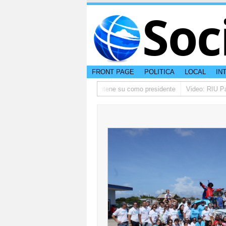
Soc
FRONT PAGE
POLITICA
LOCAL
IN
ino ta pidi disculpa, y FIFA ta mantene su como presidente
Video: RIU Pala