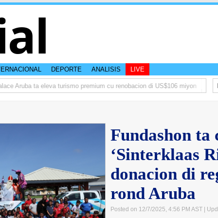
ial
TERNACIONAL
DEPORTE
ANALISIS
LIVE
ce Aruba ta eleva turismo premium cu renobacion di US$106 miyon
Aruba 
Fundashon ta 
‘Sinterklaas R
donacion di r
rond Aruba
Posted on 12/7/2025, 4:56 PM AST
| Upd