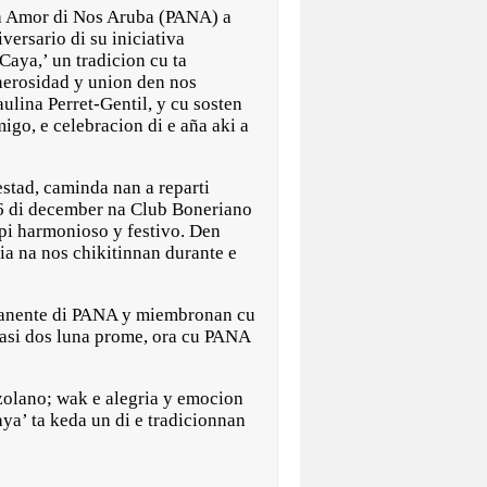
Amor di Nos Aruba (PANA) a
versario di su iniciativa
Caya,’ un tradicion cu ta
enerosidad y union den nos
ulina Perret-Gentil, y cu sosten
igo, e celebracion di e aña aki a
stad, caminda nan a reparti
a 6 di december na Club Boneriano
opi harmonioso y festivo. Den
ia na nos chikitinnan durante e
rmanente di PANA y miembronan cu
casi dos luna prome, ora cu PANA
zolano; wak e alegria y emocion
aya’ ta keda un di e tradicionnan