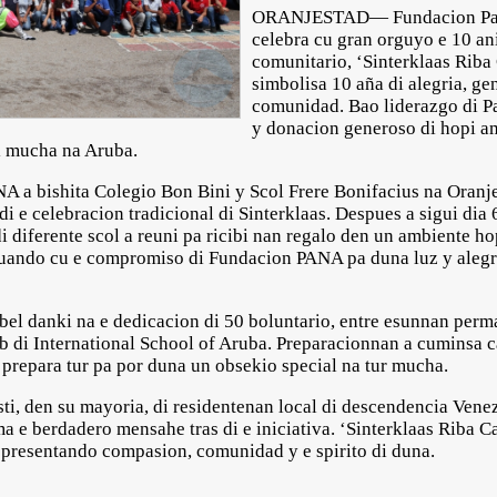
ORANJESTAD— Fundacion Pa 
celebra cu gran orguyo e 10 ani
comunitario, ‘Sinterklaas Riba 
simbolisa 10 aña di alegria, g
comunidad. Bao liderazgo di Pa
y donacion generoso di hopi am
di mucha na Aruba.
NA a bishita Colegio Bon Bini y Scol Frere Bonifacius na Oranje
di e celebracion tradicional di Sinterklaas. Despues a sigui di
 diferente scol a reuni pa ricibi nan regalo den un ambiente h
tinuando cu e compromiso di Fundacion PANA pa duna luz y alegr
sibel danki na e dedicacion di 50 boluntario, entre esunnan pe
ub di International School of Aruba. Preparacionnan a cuminsa 
 prepara tur pa por duna un obsekio special na tur mucha.
ti, den su mayoria, di residentenan local di descendencia Vene
a e berdadero mensahe tras di e iniciativa. ‘Sinterklaas Riba C
presentando compasion, comunidad y e spirito di duna.